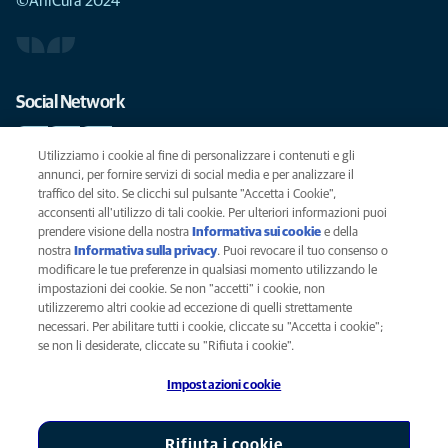
©AniCura 2024
Social Network
Utilizziamo i cookie al fine di personalizzare i contenuti e gli
annunci, per fornire servizi di social media e per analizzare il
traffico del sito. Se clicchi sul pulsante "Accetta i Cookie",
Le migliori cure per il vostro animale domestico
acconsenti all'utilizzo di tali cookie. Per ulteriori informazioni puoi
prendere visione della nostra
Informativa sui cookie
(opens in a new
e della
SCRIVICI
info@anicura.it
nostra
Informativa sulla privacy
(opens in a new tab)
. Puoi revocare il tuo consenso o
tab)
modificare le tue preferenze in qualsiasi momento utilizzando le
impostazioni dei cookie. Se non "accetti" i cookie, non
utilizzeremo altri cookie ad eccezione di quelli strettamente
Privacy
necessari. Per abilitare tutti i cookie, cliccate su "Accetta i cookie";
Legal
se non li desiderate, cliccate su "Rifiuta i cookie".
Cookies notice
Impostazioni cookie
Accessability
Global Human Rights
AniCura è un'affiliata di Mars, Inc © 2026
Rifiuta i cookie