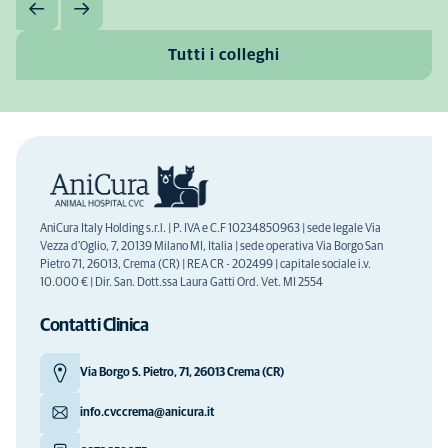
Tutti i colleghi
AniCura Italy Holding s.r.l. | P. IVA e C.F 10234850963 | sede legale Via
Vezza d'Oglio, 7, 20139 Milano MI, Italia | sede operativa Via Borgo San
Pietro 71, 26013, Crema (CR) | REA CR - 202499 | capitale sociale i.v.
10.000 € | Dir. San. Dott.ssa Laura Gatti Ord. Vet. MI 2554
Contatti Clinica
Via Borgo S. Pietro, 71, 26013 Crema (CR)
info.cvccrema@anicura.it