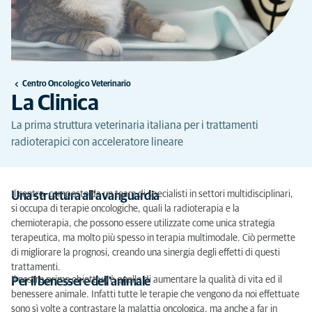
Centro Oncologico Veterinario
La Clinica
La prima struttura veterinaria italiana per i trattamenti
radioterapici con acceleratore lineare
Il centro, composto da un team di specialisti in settori multidisciplinari,
Una struttura all'avanguardia
si occupa di terapie oncologiche, quali la radioterapia e la
chemioterapia, che possono essere utilizzate come unica strategia
terapeutica, ma molto più spesso in terapia multimodale. Ciò permette
di migliorare la prognosi, creando una sinergia degli effetti di questi
trattamenti.
Il nostro primo obiettivo è quello di aumentare la qualità di vita ed il
Per il benessere dell'animale
benessere animale. Infatti tutte le terapie che vengono da noi effettuate
sono sì volte a contrastare la malattia oncologica, ma anche a far in