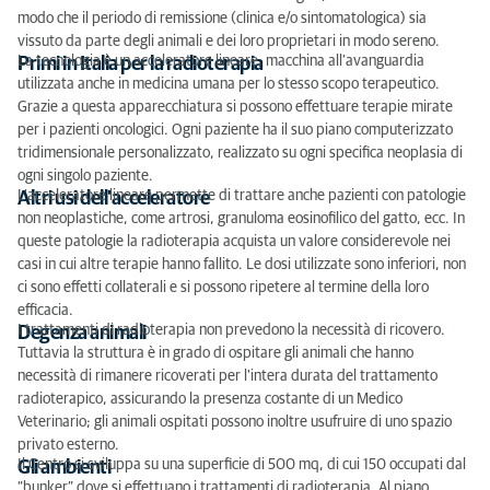
modo che il periodo di remissione (clinica e/o sintomatologica) sia
vissuto da parte degli animali e dei loro proprietari in modo sereno.
La tecnologia è un acceleratore lineare, macchina all’avanguardia
Primi in Italia per la radioterapia
utilizzata anche in medicina umana per lo stesso scopo terapeutico.
Grazie a questa apparecchiatura si possono effettuare terapie mirate
per i pazienti oncologici. Ogni paziente ha il suo piano computerizzato
tridimensionale personalizzato, realizzato su ogni specifica neoplasia di
ogni singolo paziente.
L’acceleratore lineare permette di trattare anche pazienti con patologie
Altri usi dell'acceleratore
non neoplastiche, come artrosi, granuloma eosinofilico del gatto, ecc. In
queste patologie la radioterapia acquista un valore considerevole nei
casi in cui altre terapie hanno fallito. Le dosi utilizzate sono inferiori, non
ci sono effetti collaterali e si possono ripetere al termine della loro
efficacia.
I trattamenti di radioterapia non prevedono la necessità di ricovero.
Degenza animali
Tuttavia la struttura è in grado di ospitare gli animali che hanno
necessità di rimanere ricoverati per l'intera durata del trattamento
radioterapico, assicurando la presenza costante di un Medico
Veterinario; gli animali ospitati possono inoltre usufruire di uno spazio
privato esterno.
Il Centro si sviluppa su una superficie di 500 mq, di cui 150 occupati dal
Gli ambienti
“bunker” dove si effettuano i trattamenti di radioterapia. Al piano