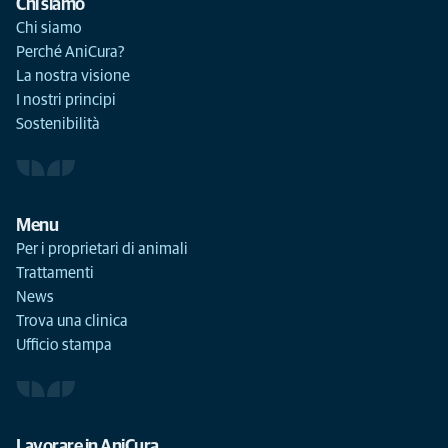
Chi siamo
Chi siamo
Perché AniCura?
La nostra visione
I nostri principi
Sostenibilità
Menu
Per i proprietari di animali
Trattamenti
News
Trova una clinica
Ufficio stampa
Lavorare in AniCura