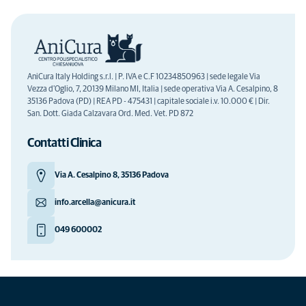
AniCura Italy Holding s.r.l. | P. IVA e C.F 10234850963 | sede legale Via
Vezza d'Oglio, 7, 20139 Milano MI, Italia | sede operativa Via A. Cesalpino, 8
35136 Padova (PD) | REA PD - 475431 | capitale sociale i.v. 10.000 € | Dir.
San. Dott. Giada Calzavara Ord. Med. Vet. PD 872
Contatti Clinica
Via A. Cesalpino 8, 35136 Padova
info.arcella@anicura.it
049 600002