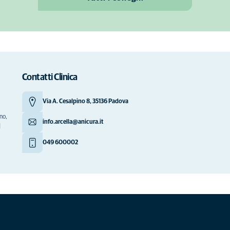
Contatti Clinica
Via A. Cesalpino 8, 35136 Padova
no,
info.arcella@anicura.it
|
049 600002