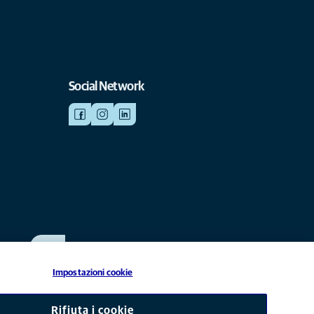
Social Network
SCRIVICI
info@anicura.it
Impostazioni cookie
liata di Mars, Inc © 2026
Rifiuta i cookie