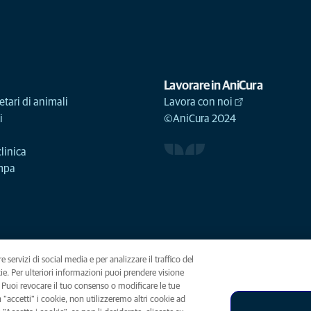
Lavorare in AniCura
etari di animali
Lavora con noi
i
©AniCura 2024
linica
ampa
e servizi di social media e per analizzare il traffico del
okie. Per ulteriori informazioni puoi prendere visione
(opens in a new tab)
. Puoi revocare il tuo consenso o modificare le tue
"accetti" i cookie, non utilizzeremo altri cookie ad
es notice
Accessability
Global Human Rights
AniCura è un'affi