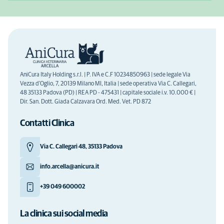
AniCura Italy Holding s.r.l. | P. IVA e C.F 10234850963 | sede legale Via
Vezza d'Oglio, 7, 20139 Milano MI, Italia | sede operativa Via C. Callegari,
48 35133 Padova (PD) | REA PD - 475431 | capitale sociale i.v. 10.000 € |
Dir. San. Dott. Giada Calzavara Ord. Med. Vet. PD 872
Contatti Clinica
Via C. Callegari 48, 35133 Padova
info.arcella@anicura.it
+39 049 600002
La clinica sui social media