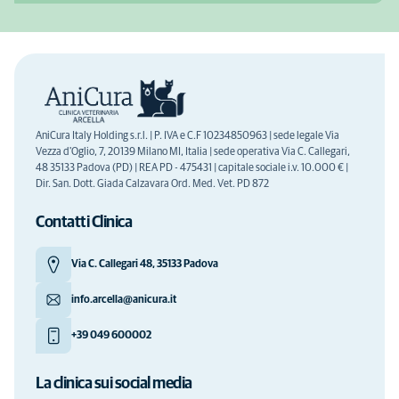
AniCura Italy Holding s.r.l. | P. IVA e C.F 10234850963 | sede legale Via
Vezza d'Oglio, 7, 20139 Milano MI, Italia | sede operativa Via C. Callegari,
48 35133 Padova (PD) | REA PD - 475431 | capitale sociale i.v. 10.000 € |
Dir. San. Dott. Giada Calzavara Ord. Med. Vet. PD 872
Contatti Clinica
Via C. Callegari 48, 35133 Padova
info.arcella@anicura.it
+39 049 600002
La clinica sui social media