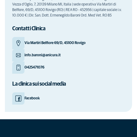
Vezza d'Oglio, 7, 20139 Milano MI, Italia | sede operativa Via Martiri di
Belfiore, 69/D, 45100 Rovigo (RO) | REA RO - 452956 | capitale sociale i.v.
10.000 € | Dir. San. Dott. Ermenegildo Baroni Ord. Med Vet. RO 85
Contatti Clinica
Via Martiri Belfiore 69/D, 45100 Rovigo
info.baroni@anicura.it
0425471076
La clinica sui social media
Facebook