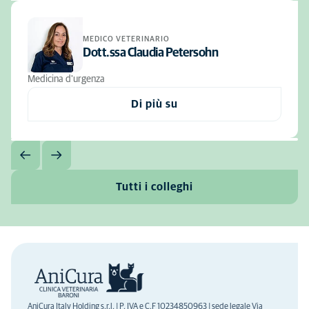
MEDICO VETERINARIO
Dott.ssa Claudia Petersohn
Medicina d'urgenza
Di più su
Tutti i colleghi
AniCura Italy Holding s.r.l. | P. IVA e C.F 10234850963 | sede legale Via