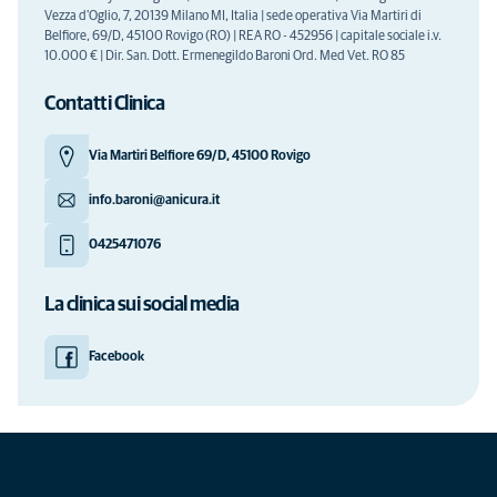
Vezza d'Oglio, 7, 20139 Milano MI, Italia | sede operativa Via Martiri di
Belfiore, 69/D, 45100 Rovigo (RO) | REA RO - 452956 | capitale sociale i.v.
10.000 € | Dir. San. Dott. Ermenegildo Baroni Ord. Med Vet. RO 85
Contatti Clinica
Via Martiri Belfiore 69/D, 45100 Rovigo
info.baroni@anicura.it
0425471076
La clinica sui social media
Facebook