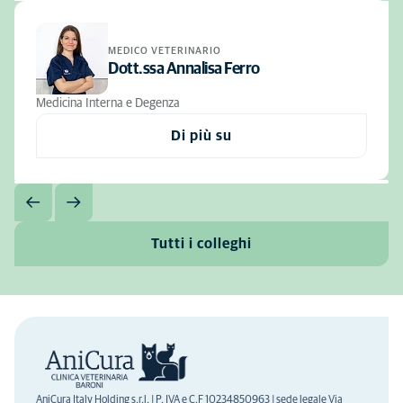
MEDICO VETERINARIO
Dott.ssa Annalisa Ferro
Medicina Interna e Degenza
Di più su
Tutti i colleghi
AniCura Italy Holding s.r.l. | P. IVA e C.F 10234850963 | sede legale Via