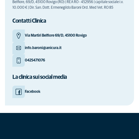
Belfiore, 69/D, 45100 Rovigo (RO) | REA RO - 452956 | capitale sociale i.v.
10.000 € | Dir. San. Dott. Ermenegildo Baroni Ord. Med Vet. RO 85
Contatti Clinica
Via Martiri Belfiore 69/D, 45100 Rovigo
info.baroni@anicura.it
0425471076
La clinica sui social media
Facebook