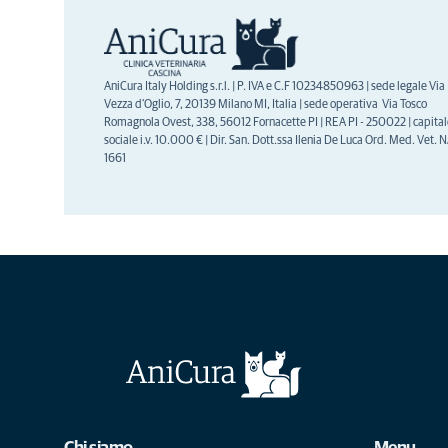
AniCura Italy Holding s.r.l. | P. IVA e C.F 10234850963 | sede legale Via
Vezza d'Oglio, 7, 20139 Milano MI, Italia | sede operativa Via Tosco
Romagnola Ovest, 338, 56012 Fornacette PI | REA PI - 250022 | capita
sociale i.v. 10.000 € | Dir. San. Dott.ssa Ilenia De Luca Ord. Med. Vet. 
1661