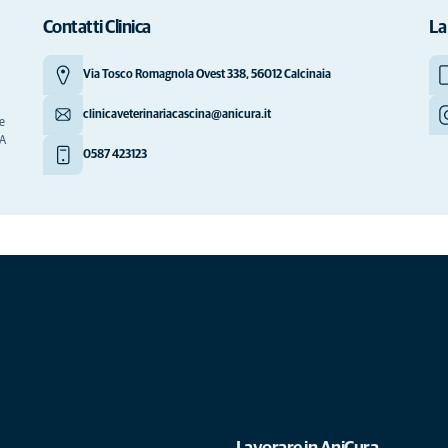
Contatti Clinica
La
Via Tosco Romagnola Ovest 338, 56012 Calcinaia
clinicaveterinariacascina@anicura.it
le
NA
0587 423123