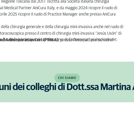
Regione Toscana dal 2017. Iscritta alla Società italiana chirurgia
nal Medical
Partner AniCura Italy, e da maggio 2024 ricopre il ruolo di
rile 2025 ricopre il ruolo di
Practice Manager anche presso AniCura
o della
chirurgia generale e della chirurgia mini-invasiva anche nel ruolo di
toracoscopica presso il centro di chirurgia mini-invasiva “Jesús Usón” di
 flessibile
partecipando al “Percorso di Endoscopia” presso Unisvet.
and
Administration Cert (PM&A)
, presso l'International School of
CHI SIAMO
uni dei colleghi di Dott.ssa Martina 