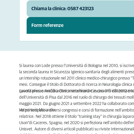
Chiama la clinica: 0587 423123
Form referenze
Si laurea con Lode presso l’Università di Bologna nel 2010, si iscriv
la seconda laurea in Sicurezza Igienico-sanitaria degli alimenti pr
un Intership rotazionale nel 2011 clinico medico-chirurgico presso “
mesi. Consegue il titolo di Dottorato di ricerca in Neurologia clinica
quantitativo e modificazioni neurochimiche in corso di infiammazion
Lavora presso AniCura Clinica Veterinaria Cascina (PI) dal 2012 e 
dell’Università di Pisa dal 2016 nel ruolo di chirurgo dei tessuti mo
maggio 2021. Da giugno 2021 a settembre 2022 ha collaborato come
Veterinario Masaccio.
Ha partecipato a diversi congressi e corsi di formazione nell’ambito 
relatrice. Nel 2018 ottiene il titolo “training stay” in chirurgia lapa
Uson”di Caceres, Spagna; nel 2020 si perfeziona nell'ambito dell'e
Unisvet. Autore di diversi articoli pubblicati su riviste Internazion