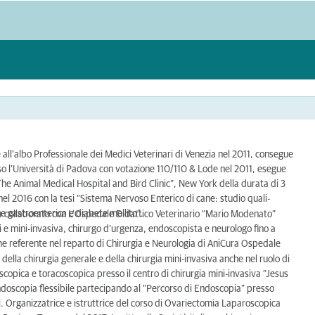
e all’albo Professionale dei Medici Veterinari di Venezia nel 2011, consegue
esso l’Università di Padova con votazione 110/110 & Lode nel 2011, esegue
The Animal Medical Hospital and Bird Clinic”, New York della durata di 3
 nel 2016 con la tesi “Sistema Nervoso Enterico di cane: studio quali-
e gastroenterica e diabete mellito”.
ha collaborato con L’Ospedale Didattico Veterinario “Mario Modenato”
lli e mini-invasiva, chirurgo d’urgenza, endoscopista e neurologo fino a
 referente nel reparto di Chirurgia e Neurologia di AniCura Ospedale
della chirurgia generale e della chirurgia mini-invasiva anche nel ruolo di
roscopica e toracoscopica presso il centro di chirurgia mini-invasiva “Jesus
ndoscopia flessibile partecipando al “Percorso di Endoscopia” presso
ali. Organizzatrice e istruttrice del corso di Ovariectomia Laparoscopica