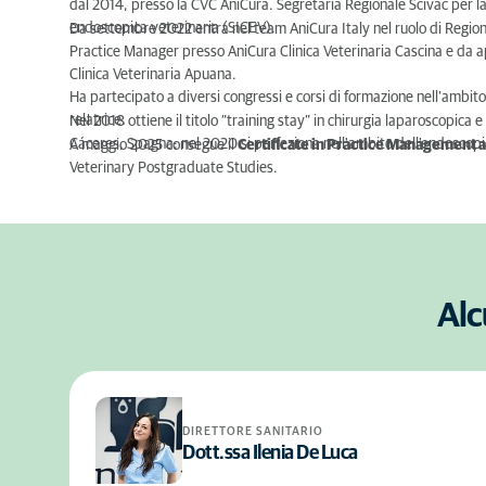
dal 2014, presso la CVC AniCura. Segretaria Regionale Scivac per la 
endoscopica veterinaria (SICEV).
Da settembre 2022 entra nel team AniCura Italy nel ruolo di Regio
Practice Manager
presso AniCura Clinica Veterinaria Cascina e da ap
Clinica Veterinaria Apuana.
Ha partecipato a diversi congressi e corsi di formazione nell’ambit
relatrice.
Nel 2018 ottiene il titolo “training stay” in chirurgia laparoscopica e
Cáceres, Spagna; nel 2020 si perfeziona nell'ambito dell'endoscopia
A maggio 2025 consegue il
Certificate in Practice Management 
Veterinary
Postgraduate Studies.
Alc
DIRETTORE SANITARIO
Dott.ssa Ilenia De Luca