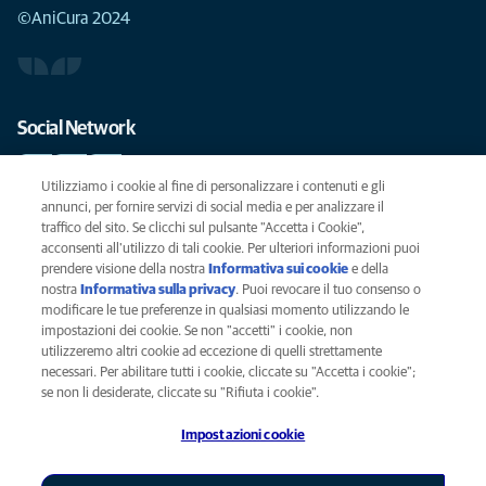
©AniCura 2024
Social Network
Utilizziamo i cookie al fine di personalizzare i contenuti e gli
annunci, per fornire servizi di social media e per analizzare il
traffico del sito. Se clicchi sul pulsante "Accetta i Cookie",
Le migliori cure per il vostro animale domestico
acconsenti all'utilizzo di tali cookie. Per ulteriori informazioni puoi
prendere visione della nostra
Informativa sui cookie
(opens in a new
e della
SCRIVICI
info@anicura.it
nostra
Informativa sulla privacy
(opens in a new tab)
. Puoi revocare il tuo consenso o
tab)
modificare le tue preferenze in qualsiasi momento utilizzando le
impostazioni dei cookie. Se non "accetti" i cookie, non
utilizzeremo altri cookie ad eccezione di quelli strettamente
Privacy
necessari. Per abilitare tutti i cookie, cliccate su "Accetta i cookie";
Legal
se non li desiderate, cliccate su "Rifiuta i cookie".
Cookies notice
Impostazioni cookie
Accessability
Global Human Rights