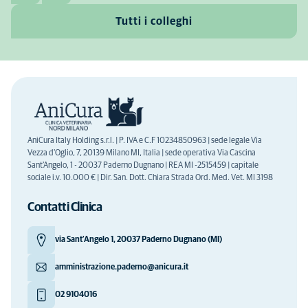
Tutti i colleghi
AniCura Italy Holding s.r.l. | P. IVA e C.F 10234850963 | sede legale Via
Vezza d'Oglio, 7, 20139 Milano MI, Italia | sede operativa Via Cascina
Sant'Angelo, 1 - 20037 Paderno Dugnano | REA MI -2515459 | capitale
sociale i.v. 10.000 € | Dir. San. Dott. Chiara Strada Ord. Med. Vet. MI 3198
Contatti Clinica
via Sant’Angelo 1, 20037 Paderno Dugnano (MI)
amministrazione.paderno@anicura.it
02 9104016