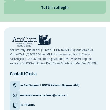
Tutti i colleghi
AniCura Italy Holding s.r.l. | P. IVA e C.F 10234850963 | sede legale Via
Vezza d'Oglio, 7, 20139 Milano MI, Italia | sede operativa Via Cascina
Sant'Angelo, 1 - 20037 Paderno Dugnano | REA MI -2515459 | capitale
sociale i.v. 10.000 € | Dir. San. Dott. Chiara Strada Ord. Med. Vet. MI 3198
Contatti Clinica
via Sant’Angelo 1, 20037 Paderno Dugnano (MI)
amministrazione.paderno@anicura.it
02 9104016