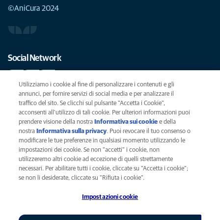
©AniCura 2024
Social Network
Utilizziamo i cookie al fine di personalizzare i contenuti e gli
annunci, per fornire servizi di social media e per analizzare il
traffico del sito. Se clicchi sul pulsante "Accetta i Cookie",
Le migliori cure per il vostro animale domestico
acconsenti all'utilizzo di tali cookie. Per ulteriori informazioni puoi
prendere visione della nostra
Informativa sui cookie
(opens in a new
e della
SCRIVICI
info@anicura.it
nostra
Informativa sulla privacy
(opens in a new tab)
. Puoi revocare il tuo consenso o
tab)
modificare le tue preferenze in qualsiasi momento utilizzando le
impostazioni dei cookie. Se non "accetti" i cookie, non
utilizzeremo altri cookie ad eccezione di quelli strettamente
Privacy
necessari. Per abilitare tutti i cookie, cliccate su "Accetta i cookie";
Legal
se non li desiderate, cliccate su "Rifiuta i cookie".
Cookies notice
Impostazioni cookie
Accessability
Global Human Rights