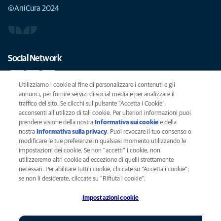
©AniCura 2024
Social Network
Utilizziamo i cookie al fine di personalizzare i contenuti e gli
annunci, per fornire servizi di social media e per analizzare il
traffico del sito. Se clicchi sul pulsante "Accetta i Cookie",
Le migliori cure per il vostro animale domestico
acconsenti all'utilizzo di tali cookie. Per ulteriori informazioni puoi
prendere visione della nostra
Informativa sui cookie
(opens in a new
e della
SCRIVICI
info@anicura.it
nostra
Informativa sulla privacy
(opens in a new tab)
. Puoi revocare il tuo consenso o
tab)
modificare le tue preferenze in qualsiasi momento utilizzando le
impostazioni dei cookie. Se non "accetti" i cookie, non
utilizzeremo altri cookie ad eccezione di quelli strettamente
Privacy
necessari. Per abilitare tutti i cookie, cliccate su "Accetta i cookie";
Legal
se non li desiderate, cliccate su "Rifiuta i cookie".
Cookies notice
Impostazioni cookie
Accessability
Global Human Rights