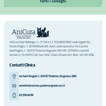
Tutti i colleghi
AniCura Italy Holding s.r.l. | P. IVA e C.F 10234850963 | sede legale Via
Vezza d'Oglio, 7, 20139 Milano MI, Italia | sede operativa Via Cascina
Sant'Angelo, 1 - 20037 Paderno Dugnano | REA MI -2515459 | capitale
sociale i.v. 10.000 € | Dir. San. Dott. Chiara Strada Ord. Med. Vet. MI 3198
Contatti Clinica
via Sant’Angelo 1, 20037 Paderno Dugnano (MI)
amministrazione.paderno@anicura.it
02 9104016