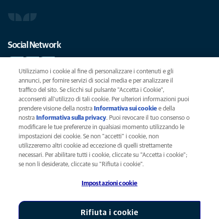
Social Network
Utilizziamo i cookie al fine di personalizzare i contenuti e gli
annunci, per fornire servizi di social media e per analizzare il
traffico del sito. Se clicchi sul pulsante "Accetta i Cookie",
Le migliori cure per il vostro animale domestico
acconsenti all'utilizzo di tali cookie. Per ulteriori informazioni puoi
prendere visione della nostra
Informativa sui cookie
(opens in a new
e della
SCRIVICI
info@anicura.it
nostra
Informativa sulla privacy
(opens in a new tab)
. Puoi revocare il tuo consenso o
tab)
modificare le tue preferenze in qualsiasi momento utilizzando le
impostazioni dei cookie. Se non "accetti" i cookie, non
utilizzeremo altri cookie ad eccezione di quelli strettamente
Privacy
necessari. Per abilitare tutti i cookie, cliccate su "Accetta i cookie";
Legal
se non li desiderate, cliccate su "Rifiuta i cookie".
Cookies notice
Impostazioni cookie
Accessability
Global Human Rights
AniCura è un'affiliata di Mars, Inc © 2026
Rifiuta i cookie