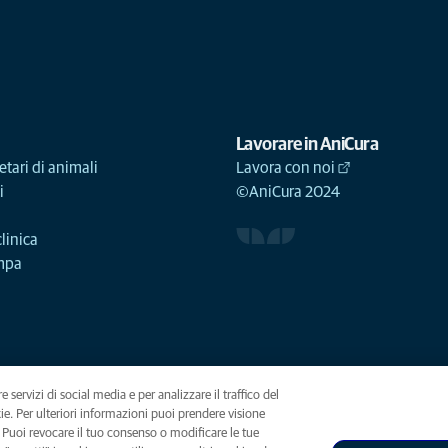
Lavorare in AniCura
etari di animali
Lavora con noi
i
©AniCura 2024
linica
ampa
e servizi di social media e per analizzare il traffico del
okie. Per ulteriori informazioni puoi prendere visione
(opens in a new tab)
. Puoi revocare il tuo consenso o modificare le tue