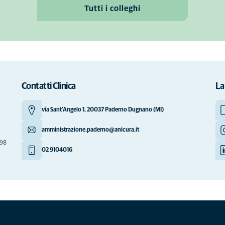
Tutti i colleghi
Contatti Clinica
La
via Sant’Angelo 1, 20037 Paderno Dugnano (MI)
amministrazione.paderno@anicura.it
198
02 9104016