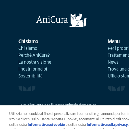
Chi siamo
Menu
Chi siamo
Per i propri
Perché AniCura?
Trattament
La nostra visione
News
I nostri principi
Trova una c
Sostenibilità
Ufficio st
Le migliori cure per il vostro animale domestico
Utilizziamo i cookie al fine di personalizzare i contenuti e gli annunci, per fornir
sito. Se clicchi sul pulsante "Accetta i Cookie", acconsenti all'utilizzo di tali co
della nostra
Informativa sui cookie
(opens in a new tab)
e della nostra
Informativa sulla privacy