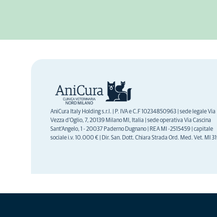
AniCura Italy Holding s.r.l. | P. IVA e C.F 10234850963 | sede legale Via
Vezza d'Oglio, 7, 20139 Milano MI, Italia | sede operativa Via Cascina
Sant'Angelo, 1 - 20037 Paderno Dugnano | REA MI -2515459 | capitale
sociale i.v. 10.000 € | Dir. San. Dott. Chiara Strada Ord. Med. Vet. MI 3