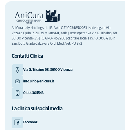
AniCura Italy Holding s.r.l. | P. IVA e C.F 10234850963 | sede legale Via
Vezza d'Oglio, 7, 20139 Milano MI, Italia | sede operativa Via G. Trissino, 68
36100 Vicenza (VI) | REA RO - 452956 | capitale sociale i.v. 10.000 € | Dir.
San. Dott. Giada Calzavara Ord. Med. Vet. PD 872
Contatti Clinica
Via G. Trissino 68, 36100 Vicenza
info.sirio@anicura.it
0444 305543
La clinica sui social media
Facebook