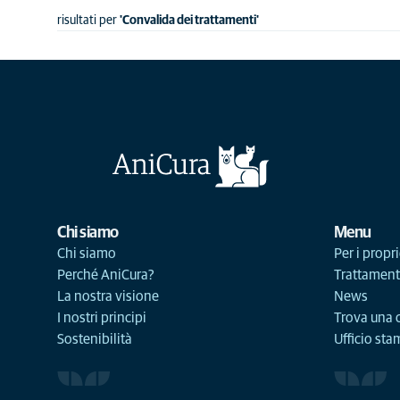
risultati per
'Convalida dei trattamenti'
Chi siamo
Menu
Chi siamo
Per i propri
Perché AniCura?
Trattament
La nostra visione
News
I nostri principi
Trova una c
Sostenibilità
Ufficio st