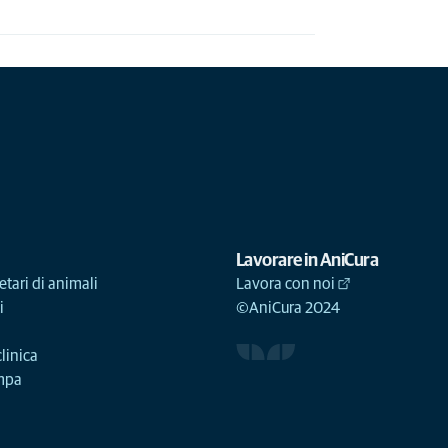
Lavorare in AniCura
etari di animali
Lavora con noi
i
©AniCura 2024
linica
ampa