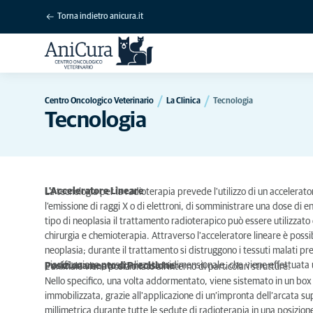
Torna indietro anicura.it
Centro Oncologico Veterinario
La Clinica
Tecnologia
Tecnologia
L'Acceleratore Lineare
La tecnologia per la radioterapia prevede l'utilizzo di un accelera
l’emissione di raggi X o di elettroni, di somministrare una dose di e
tipo di neoplasia il trattamento radioterapico può essere utilizzato 
chirurgia e chemioterapia. Attraverso l'acceleratore lineare è possib
neoplasia; durante il trattamento si distruggono i tessuti malati pres
pianificazione personalizzata tridimensionale, che viene effettuata
Posizionamento di Precisione
L’animale viene posizionato all’interno di particolari strutture.
Nello specifico, una volta addormentato, viene sistemato in un box d
immobilizzata, grazie all'applicazione di un’impronta dell’arcata su
millimetrica durante tutte le sedute di radioterapia in una posizi