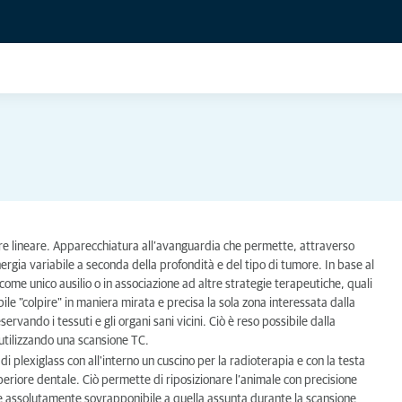
tore lineare. Apparecchiatura all’avanguardia che permette, attraverso
nergia variabile a seconda della profondità e del tipo di tumore. In base al
come unico ausilio o in associazione ad altre strategie terapeutiche, quali
ile "colpire" in maniera mirata e precisa la sola zona interessata dalla
ervando i tessuti e gli organi sani vicini. Ciò è reso possibile dalla
 utilizzando una scansione TC.
i plexiglass con all'interno un cuscino per la radioterapia e con la testa
periore dentale. Ciò permette di riposizionare l’animale con precisione
one assolutamente sovrapponibile a quella assunta durante la scansione