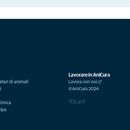
Lavorare in AniCura
etari di animali
Lavora con noi
i
©AniCura 2024
linica
ampa