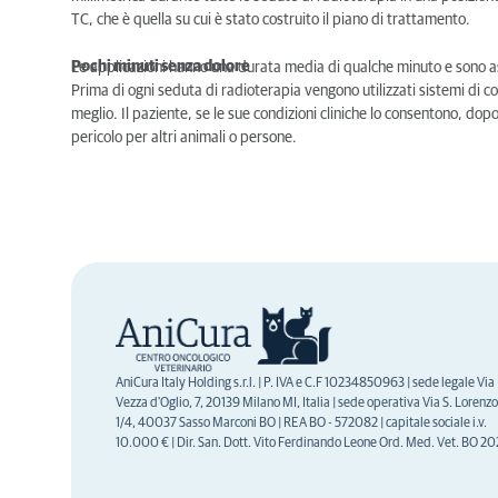
TC, che è quella su cui è stato costruito il piano di trattamento.
Pochi minuti senza dolore
Le applicazioni hanno una durata media di qualche minuto e sono a
Prima di ogni seduta di radioterapia vengono utilizzati sistemi di co
meglio. Il paziente, se le sue condizioni cliniche lo consentono, do
pericolo per altri animali o persone.
AniCura Italy Holding s.r.l. | P. IVA e C.F 10234850963 | sede legale Via
Vezza d'Oglio, 7, 20139 Milano MI, Italia | sede operativa Via S. Lorenzo
1/4, 40037 Sasso Marconi BO | REA BO - 572082 | capitale sociale i.v.
10.000 € | Dir. San. Dott. Vito Ferdinando Leone Ord. Med. Vet. BO 2