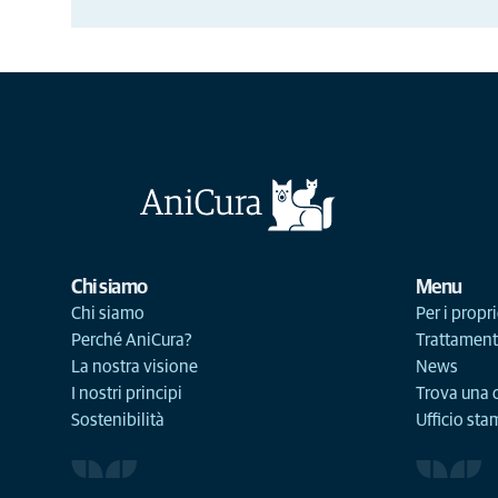
Chi siamo
Menu
Chi siamo
Per i propri
Perché AniCura?
Trattament
La nostra visione
News
I nostri principi
Trova una c
Sostenibilità
Ufficio st