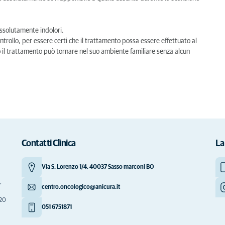
ssolutamente indolori.
ntrollo, per essere certi che il trattamento possa essere effettuato al
po il trattamento può tornare nel suo ambiente familiare senza alcun
Contatti Clinica
La
Via S. Lorenzo 1/4, 40037 Sasso marconi BO
,
centro.oncologico@anicura.it
020
051 6751871