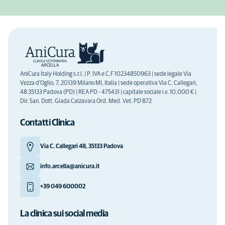
AniCura Italy Holding s.r.l. | P. IVA e C.F 10234850963 | sede legale Via
Vezza d'Oglio, 7, 20139 Milano MI, Italia | sede operativa Via C. Callegari,
48 35133 Padova (PD) | REA PD - 475431 | capitale sociale i.v. 10.000 € |
Dir. San. Dott. Giada Calzavara Ord. Med. Vet. PD 872
Contatti Clinica
Via C. Callegari 48, 35133 Padova
info.arcella@anicura.it
+39 049 600002
La clinica sui social media