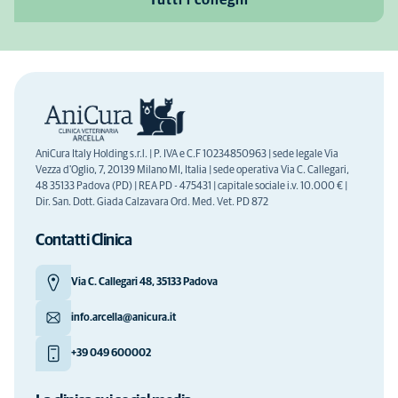
AniCura Italy Holding s.r.l. | P. IVA e C.F 10234850963 | sede legale Via
Vezza d'Oglio, 7, 20139 Milano MI, Italia | sede operativa Via C. Callegari,
48 35133 Padova (PD) | REA PD - 475431 | capitale sociale i.v. 10.000 € |
Dir. San. Dott. Giada Calzavara Ord. Med. Vet. PD 872
Contatti Clinica
Via C. Callegari 48, 35133 Padova
info.arcella@anicura.it
+39 049 600002