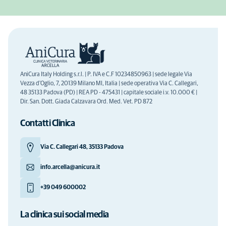
AniCura Italy Holding s.r.l. | P. IVA e C.F 10234850963 | sede legale Via
Vezza d'Oglio, 7, 20139 Milano MI, Italia | sede operativa Via C. Callegari,
48 35133 Padova (PD) | REA PD - 475431 | capitale sociale i.v. 10.000 € |
Dir. San. Dott. Giada Calzavara Ord. Med. Vet. PD 872
Contatti Clinica
Via C. Callegari 48, 35133 Padova
info.arcella@anicura.it
+39 049 600002
La clinica sui social media