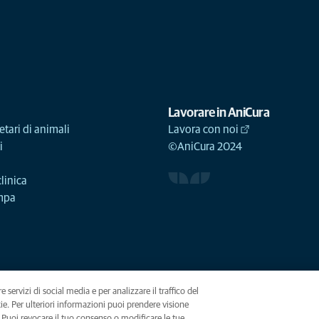
Lavorare in AniCura
etari di animali
Lavora con noi
i
©AniCura 2024
linica
ampa
e servizi di social media e per analizzare il traffico del
okie. Per ulteriori informazioni puoi prendere visione
(opens in a new tab)
. Puoi revocare il tuo consenso o modificare le tue