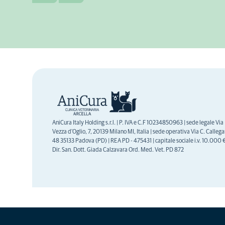
AniCura Italy Holding s.r.l. | P. IVA e C.F 10234850963 | sede legale Via
Vezza d'Oglio, 7, 20139 Milano MI, Italia | sede operativa Via C. Callegar
48 35133 Padova (PD) | REA PD - 475431 | capitale sociale i.v. 10.000 €
Dir. San. Dott. Giada Calzavara Ord. Med. Vet. PD 872