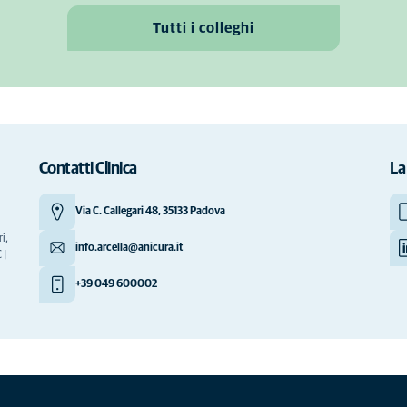
Tutti i colleghi
Contatti Clinica
La
Via C. Callegari 48, 35133 Padova
i,
info.arcella@anicura.it
 |
+39 049 600002