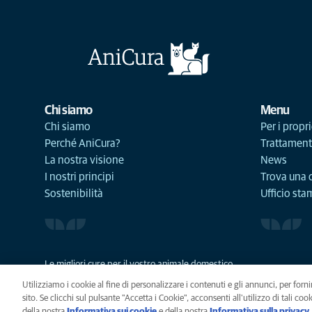
Chi siamo
Menu
Chi siamo
Per i propri
Perché AniCura?
Trattament
La nostra visione
News
I nostri principi
Trova una c
Sostenibilità
Ufficio st
Le migliori cure per il vostro animale domestico
Utilizziamo i cookie al fine di personalizzare i contenuti e gli annunci, per fornir
sito. Se clicchi sul pulsante "Accetta i Cookie", acconsenti all'utilizzo di tali co
della nostra
Informativa sui cookie
(opens in a new tab)
e della nostra
Informativa sulla privacy