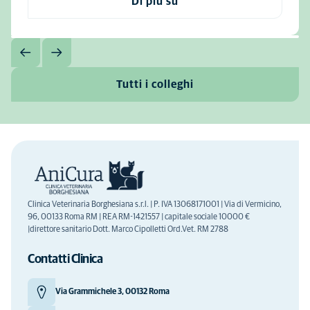
Di più su
Tutti i colleghi
Clinica Veterinaria Borghesiana s.r.l. | P. IVA 13068171001 | Via di Vermicino,
96, 00133 Roma RM | REA RM-1421557 | capitale sociale 10000 €
|direttore sanitario Dott. Marco Cipolletti Ord.Vet. RM 2788
Contatti Clinica
Via Grammichele 3, 00132 Roma