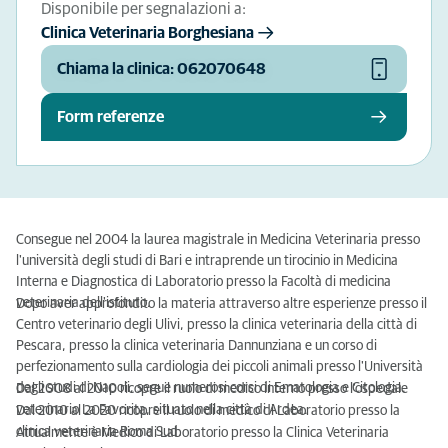
Disponibile per segnalazioni a:
Clinica Veterinaria Borghesiana
Chiama la clinica: 062070648
Form referenze
Consegue nel 2004 la laurea magistrale in Medicina Veterinaria presso
l'università degli studi di Bari e intraprende un tirocinio in Medicina
Interna e Diagnostica di Laboratorio presso la Facoltà di medicina
veterinaria dell'istituto.
Dopo aver approfondito la materia attraverso altre esperienze presso il
Centro veterinario degli Ulivi, presso la clinica veterinaria della città di
Pescara, presso la clinica veterinaria Dannunziana e un corso di
perfezionamento sulla cardiologia dei piccoli animali presso l'Università
degli studi di Napoli, segue numerosi corsi di Ematologia e Citologia.
Dal 2008 al 2010 ricopre il ruolo di medico interno presso l'ospedale
veterinario La Favorita, situato nella città di Ardea.
Dal 2010 al 2020 ricopre il ruolo di medico di Laboratorio presso la
clinica veterinaria Roma Sud.
Attualmente è Medico di Laboratorio presso la Clinica Veterinaria