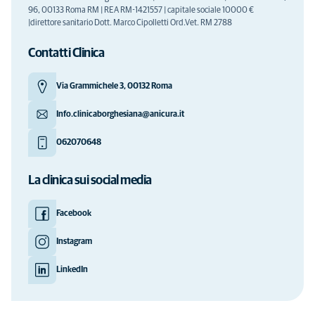
96, 00133 Roma RM | REA RM-1421557 | capitale sociale 10000 €
|direttore sanitario Dott. Marco Cipolletti Ord.Vet. RM 2788
Contatti Clinica
Via Grammichele 3, 00132 Roma
Info.clinicaborghesiana@anicura.it
062070648
La clinica sui social media
Facebook
Instagram
LinkedIn