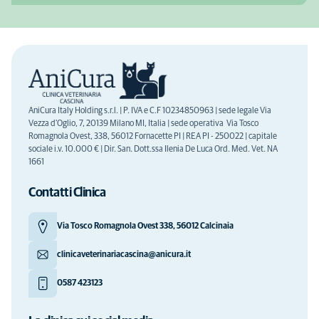
AniCura Italy Holding s.r.l. | P. IVA e C.F 10234850963 | sede legale Via
Vezza d'Oglio, 7, 20139 Milano MI, Italia | sede operativa Via Tosco
Romagnola Ovest, 338, 56012 Fornacette PI | REA PI - 250022 | capitale
sociale i.v. 10.000 € | Dir. San. Dott.ssa Ilenia De Luca Ord. Med. Vet. NA
1661
Contatti Clinica
Via Tosco Romagnola Ovest 338, 56012 Calcinaia
clinicaveterinariacascina@anicura.it
0587 423123