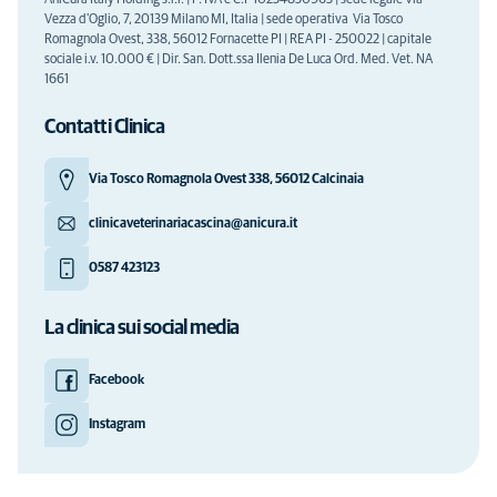
AniCura Italy Holding s.r.l. | P. IVA e C.F 10234850963 | sede legale Via
Vezza d'Oglio, 7, 20139 Milano MI, Italia | sede operativa Via Tosco
Romagnola Ovest, 338, 56012 Fornacette PI | REA PI - 250022 | capitale
sociale i.v. 10.000 € | Dir. San. Dott.ssa Ilenia De Luca Ord. Med. Vet. NA
1661
Contatti Clinica
Via Tosco Romagnola Ovest 338, 56012 Calcinaia
clinicaveterinariacascina@anicura.it
0587 423123
La clinica sui social media
Facebook
Instagram