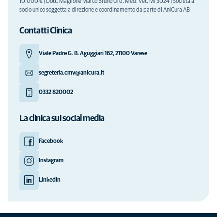
10.000 € | Dott. Maglione Marco Bruno Ord. Med. Vet. MI 3024 | Società a
socio unico soggetta a direzione e coordinamento da parte di AniCura AB
Contatti Clinica
Viale Padre G. B. Aguggiari 162, 21100 Varese
segreteria.cmv@anicura.it
0332 820002
La clinica sui social media
Facebook
Instagram
LinkedIn