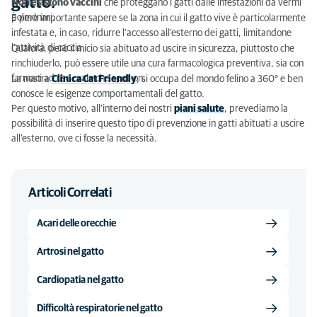
gatto.
Non esistono vaccini
che proteggano i gatti dalle infestazioni da vermi
polmonari.
È però importante sapere se la zona in cui il gatto vive è particolarmente
infestata e, in caso, ridurre l’accesso all’esterno dei gatti, limitandone
l’attività di caccia.
Qualora, però il micio sia abituato ad uscire in sicurezza, piuttosto che
rinchiuderlo, può essere utile una cura farmacologica preventiva, sia con
farmaci ad uso orale che spot-on.
La nostra
Clinica Cat Friendly
, si occupa del mondo felino a 360° e ben
conosce le esigenze comportamentali del gatto.
Per questo motivo, all’interno dei nostri
piani salute
, prevediamo la
possibilità di inserire questo tipo di prevenzione in gatti abituati a uscire
all’esterno, ove ci fosse la necessità.
Articoli Correlati
Acari delle orecchie
Artrosi nel gatto
Cardiopatia nel gatto
Difficoltà respiratorie nel gatto