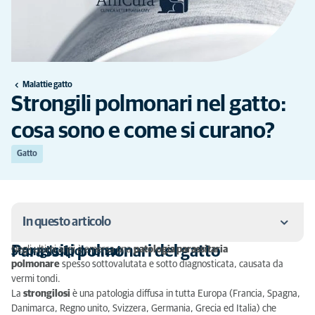
Malattie gatto
Strongili polmonari nel gatto:
cosa sono e come si curano?
Gatto
In questo articolo
Parassiti polmonari del gatto
Negli ultimi anni è emersa una
patologia parassitaria
Strongilosi polmonari
Parassiti polmonari del gatto
polmonare
spesso sottovalutata e sotto diagnosticata, causata da
vermi tondi.
Sintomi di strongilosi
La
strongilosi
è una patologia diffusa in tutta Europa (Francia, Spagna,
Danimarca, Regno unito, Svizzera, Germania, Grecia ed Italia) che