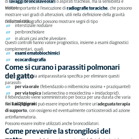
di
lavaggi broncolaveolari
o aspirati tracheali, ma la sensibilità è
minore.
Molto importante è l’esecuzione di
radiografie toraciche
, che possono
mostrare vari gradi di alterazioni, utili nella definizione della gravità
della malattia.
I risultati radiografici possono mostrare segni di tipo
interstiziale nodulare
peribronchiolare
in alcuni casi anche alveolare.
Questi controlli hanno valore prognostico, insieme a esami diagnostici
complementari, quali:
esami ematobiochimici
ecocardiografia
.
Come si curano i parassiti polmonari
del gatto
Esiste una terapia antiparassitaria specifica per eliminare questi
parassiti:
per via orale
(febendazolo o milbemicina ossima + praziquantel)
per via topica
(selamectina o moxidectina + imidacloprid).
Il febendazolo viene somministrato per bocca per una durata che varia
dai
5 ai 21 giorni
.
Nei
casi più gravi
può essere importante fornire un’
adeguata terapia
di supporto
, con ossigeno ed eventualmente corticosteroidi ad azione
antinfiammatoria.
Possono essere inoltre utilizzati anche broncodilatori.
Come prevenire la strongilosi del