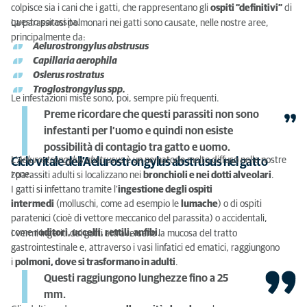
Diagnosi di parassitosi polmonare nel gatto
colpisce sia i cani che i gatti, che rappresentano gli
ospiti “definitivi”
di
questo parassita.
La parassitosi polmonari nei gatti sono causate, nelle nostre aree,
Come si curano i parassiti polmonari del gatto
principalmente da:
Aelurostrongylus abstrusus
Come prevenire la strongilosi del gatto.
Capillaria aerophila
Oslerus rostratus
Troglostrongylus spp.
Le infestazioni miste sono, poi, sempre più frequenti.
Preme ricordare che questi parassiti non sono
infestanti per l’uomo e quindi non esiste
possibilità di contagio tra gatto e uomo.
L’
Aelurostrongylus abstrusus
è un nematode molto diffuso nelle nostre
Ciclo vitale dell’Aelurostrongylus abstrusus nel gatto
zone.
I parassiti adulti si localizzano nei
bronchioli e nei dotti alveolari
.
I gatti si infettano tramite l’
ingestione degli ospiti
intermedi
(molluschi, come ad esempio le
lumache
) o di ospiti
paratenici (cioè di vettore meccanico del parassita) o accidentali,
come
roditori, uccelli, rettili, anfibi
.
I vermi ingeriti dai gatti attraversano la mucosa del tratto
gastrointestinale e, attraverso i vasi linfatici ed ematici, raggiungono
i
polmoni, dove si trasformano in adulti
.
Questi raggiungono lunghezze fino a 25
mm.