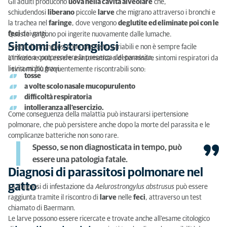
Gli adulti producono
uova nella cavità alveolare
che,
schiudendosi
liberano
piccole
larve
che migrano attraverso i bronchi e
la trachea nel
faringe
, dove vengono
deglutite ed eliminate poi con le
feci
dai gatti.
Queste vengono poi ingerite nuovamente dalle lumache.
Sintomi di strongilosi
I segni di strongilosi sono piuttosto variabili e non è sempre facile
arrivare a comprendere la presenza del parassita.
L’infezione può essere asintomatica o determinare sintomi respiratori da
lievi a molto gravi.
I sintomi più frequentemente riscontrabili sono:
tosse
a volte scolo nasale mucopurulento
difficoltà respiratoria
intolleranza all’esercizio.
Come conseguenza della malattia può instaurarsi ipertensione
polmonare, che può persistere anche dopo la morte del parassita e le
complicanze batteriche non sono rare.
Spesso, se non diagnosticata in tempo, può
essere una patologia fatale.
Diagnosi di parassitosi polmonare nel
gatto
La diagnosi di infestazione da
Aelurostrongylus abstrusus
può essere
raggiunta tramite il riscontro di
larve
nelle
feci
, attraverso un test
chiamato di Baermann.
Le larve possono essere ricercate e trovate anche all’esame citologico