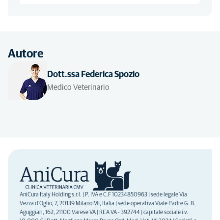
Autore
Dott.ssa Federica Spozio
Medico Veterinario
AniCura Italy Holding s.r.l. | P. IVA e C.F 10234850963 | sede legale Via
Vezza d'Oglio, 7, 20139 Milano MI, Italia | sede operativa Viale Padre G. B.
Aguggiari, 162, 21100 Varese VA | REA VA - 392744 | capitale sociale i.v.