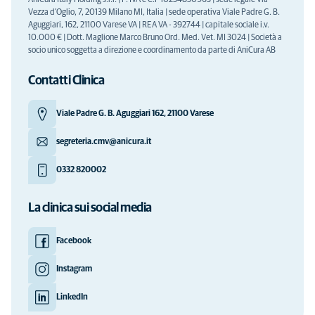
AniCura Italy Holding s.r.l. | P. IVA e C.F 10234850963 | sede legale Via
Vezza d'Oglio, 7, 20139 Milano MI, Italia | sede operativa Viale Padre G. B.
Aguggiari, 162, 21100 Varese VA | REA VA - 392744 | capitale sociale i.v.
10.000 € | Dott. Maglione Marco Bruno Ord. Med. Vet. MI 3024 | Società a
socio unico soggetta a direzione e coordinamento da parte di AniCura AB
Contatti Clinica
Viale Padre G. B. Aguggiari 162, 21100 Varese
segreteria.cmv@anicura.it
0332 820002
La clinica sui social media
Facebook
Instagram
LinkedIn