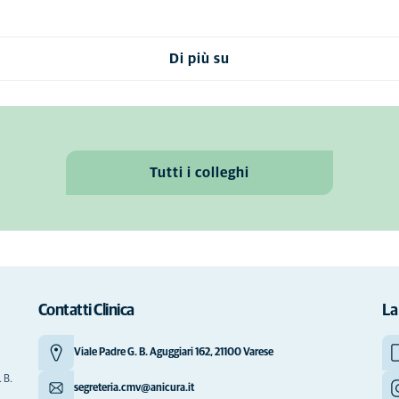
Di più su
Tutti i colleghi
Contatti Clinica
La
Viale Padre G. B. Aguggiari 162, 21100 Varese
 B.
segreteria.cmv@anicura.it