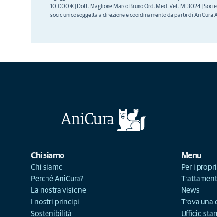
10.000 € | Dott. Maglione Marco Bruno Ord. Med. Vet. MI 3024 | Socie
socio unico soggetta a direzione e coordinamento da parte di AniCura 
Chi siamo
Menu
Chi siamo
Per i propri
Perché AniCura?
Trattament
La nostra visione
News
I nostri principi
Trova una c
Sostenibilità
Ufficio st