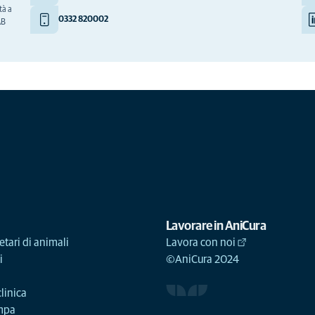
tà a
0332 820002
AB
Lavorare in AniCura
etari di animali
Lavora con noi
i
©AniCura 2024
linica
ampa