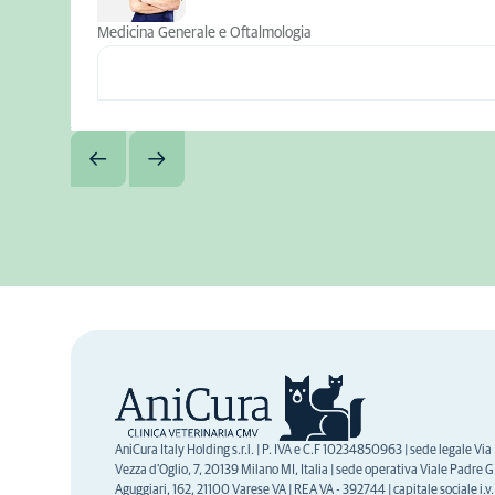
Medicina Generale e Oftalmologia
AniCura Italy Holding s.r.l. | P. IVA e C.F 10234850963 | sede legale Via
Vezza d'Oglio, 7, 20139 Milano MI, Italia | sede operativa Viale Padre G.
Aguggiari, 162, 21100 Varese VA | REA VA - 392744 | capitale sociale i.v.