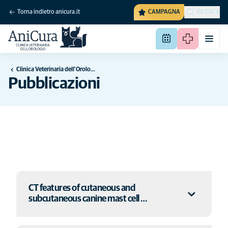
Torna indietro anicura.it
CAMPAGNA
RICERCA
Clinica Veterinaria dell'Orologio
Pubblicazioni
CT features of cutaneous and
subcutaneous canine mast cell …