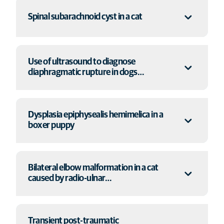
Spinal subarachnoid cyst in a cat
Visita la pagina
Use of ultrasound to diagnose
Visita la pagina
diaphragmatic rupture in dogs…
Dysplasia epiphysealis hemimelica in a
Visita la pagina
boxer puppy
Bilateral elbow malformation in a cat
Visita la pagina
caused by radio-ulnar…
Transient post-traumatic