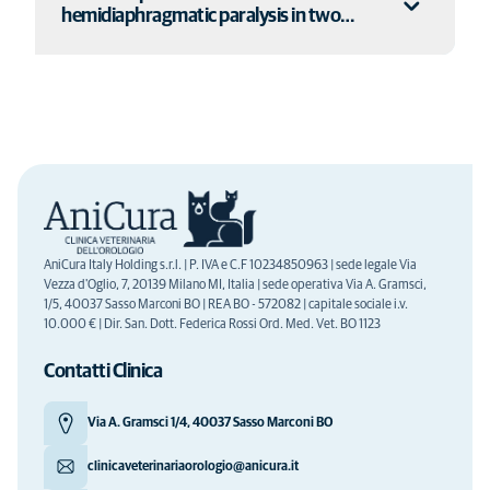
Visita la pagina
hemidiaphragmatic paralysis in two…
Visita la pagina
AniCura Italy Holding s.r.l. | P. IVA e C.F 10234850963 | sede legale Via
Vezza d'Oglio, 7, 20139 Milano MI, Italia | sede operativa Via A. Gramsci,
1/5, 40037 Sasso Marconi BO | REA BO - 572082 | capitale sociale i.v.
10.000 € | Dir. San. Dott. Federica Rossi Ord. Med. Vet. BO 1123
Contatti Clinica
Via A. Gramsci 1/4, 40037 Sasso Marconi BO
clinicaveterinariaorologio@anicura.it