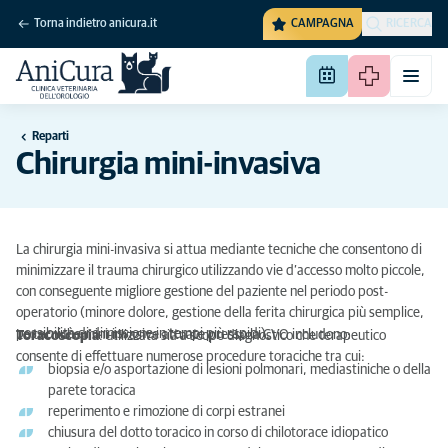
Torna indietro anicura.it
CAMPAGNA
RICERCA
Reparti
Chirurgia mini-invasiva
La chirurgia mini-invasiva si attua mediante tecniche che consentono di
minimizzare il trauma chirurgico utilizzando vie d’accesso molto piccole,
con conseguente migliore gestione del paziente nel periodo post-
operatorio (minore dolore, gestione della ferita chirurgica più semplice,
possibilità di dimissione in tempi più rapidi).
Le tecniche mini-invasive attuate presso la CVO includono:
Toracoscopia
: utilizzata sia a scopo diagnostico che terapeutico
consente di effettuare numerose procedure toraciche tra cui:
biopsia e/o asportazione di lesioni polmonari, mediastiniche o della
parete toracica
reperimento e rimozione di corpi estranei
chiusura del dotto toracico in corso di chilotorace idiopatico