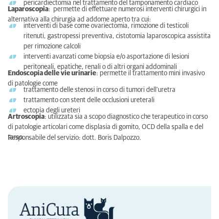
pericardiectomia nel trattamento del tamponamento cardiaco
Laparoscopia
: permette di effettuare numerosi interventi chirurgici in
alternativa alla chirurgia ad addome aperto tra cui:
interventi di base come ovariectomia, rimozione di testicoli
ritenuti, gastropessi preventiva, cistotomia laparoscopica assistita
per rimozione calcoli
interventi avanzati come biopsia e/o asportazione di lesioni
peritoneali, epatiche, renali o di altri organi addominali
Endoscopia delle vie urinarie
: permette il trattamento mini invasivo
di patologie come
trattamento delle stenosi in corso di tumori dell’uretra
trattamento con stent delle occlusioni ureterali
ectopia degli ureteri
Artroscopia
: utilizzata sia a scopo diagnostico che terapeutico in corso
di patologie articolari come displasia di gomito, OCD della spalla e del
tarso.
Responsabile del servizio: dott. Boris Dalpozzo.