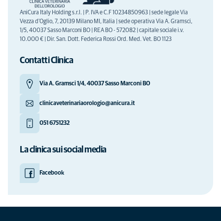
AniCura Italy Holding s.r.l. | P. IVA e C.F 10234850963 | sede legale Via
Vezza d'Oglio, 7, 20139 Milano MI, Italia | sede operativa Via A. Gramsci,
1/5, 40037 Sasso Marconi BO | REA BO - 572082 | capitale sociale i.v.
10.000 € | Dir. San. Dott. Federica Rossi Ord. Med. Vet. BO 1123
Contatti Clinica
Via A. Gramsci 1/4, 40037 Sasso Marconi BO
clinicaveterinariaorologio@anicura.it
051 6751232
La clinica sui social media
Facebook