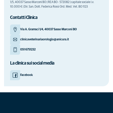
1/5, 40037 Sasso Marconi BO | REA BO - 572082 | capitale sociale i.v.
10.000 € | Dir. San. Dott. Federica Rossi Ord. Med. Vet. BO 1123
Contatti Clinica
Via A. Gramsci 1/4, 40037 Sasso Marconi BO
clinicaveterinariaorologio@anicura.it
051 6751232
La clinica sui social media
Facebook