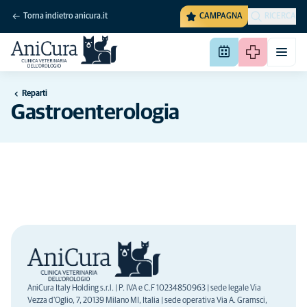
Torna indietro anicura.it
CAMPAGNA
RICERCA
Reparti
Gastroenterologia
AniCura Italy Holding s.r.l. | P. IVA e C.F 10234850963 | sede legale Via
Vezza d'Oglio, 7, 20139 Milano MI, Italia | sede operativa Via A. Gramsci,