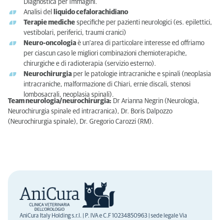
Diagnostica per Immagini.
Analisi del
liquido cefalorachidiano
Terapie mediche
specifiche per pazienti neurologici (es. epilettici,
vestibolari, periferici, traumi cranici)
Neuro-oncologia
è un’area di particolare interesse ed offriamo
per ciascun caso le migliori combinazioni chemioterapiche,
chirurgiche e di radioterapia (servizio esterno).
Neurochirurgia
per le patologie intracraniche e spinali (neoplasia
intracraniche, malformazione di Chiari, ernie discali, stenosi
lombosacrali, neoplasia spinali).
Team neurologia/neurochirurgia:
Dr Arianna Negrin (Neurologia,
Neurochirurgia spinale ed intracranica), Dr. Boris Dalpozzo
(Neurochirurgia spinale), Dr. Gregorio Carozzi (RM).
AniCura Italy Holding s.r.l. | P. IVA e C.F 10234850963 | sede legale Via