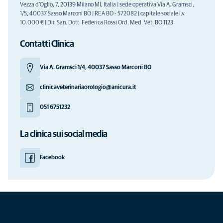
Vezza d'Oglio, 7, 20139 Milano MI, Italia | sede operativa Via A. Gramsci,
1/5, 40037 Sasso Marconi BO | REA BO - 572082 | capitale sociale i.v.
10.000 € | Dir. San. Dott. Federica Rossi Ord. Med. Vet. BO 1123
Contatti Clinica
Via A. Gramsci 1/4, 40037 Sasso Marconi BO
clinicaveterinariaorologio@anicura.it
051 6751232
La clinica sui social media
Facebook