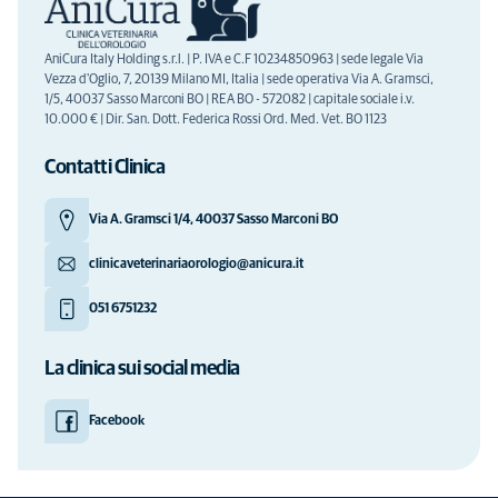
AniCura Italy Holding s.r.l. | P. IVA e C.F 10234850963 | sede legale Via
Vezza d'Oglio, 7, 20139 Milano MI, Italia | sede operativa Via A. Gramsci,
1/5, 40037 Sasso Marconi BO | REA BO - 572082 | capitale sociale i.v.
10.000 € | Dir. San. Dott. Federica Rossi Ord. Med. Vet. BO 1123
Contatti Clinica
Via A. Gramsci 1/4, 40037 Sasso Marconi BO
clinicaveterinariaorologio@anicura.it
051 6751232
La clinica sui social media
Facebook