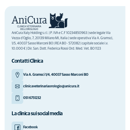
AniCura Italy Holding s.r.l. | P. IVA e C.F 10234850963 | sede legale Via
Vezza d'Oglio, 7, 20139 Milano MI, Italia | sede operativa Via A. Gramsci,
1/5, 40037 Sasso Marconi BO | REA BO - 572082 | capitale sociale i.v.
10.000 € | Dir. San. Dott. Federica Rossi Ord. Med. Vet. BO 1123
Contatti Clinica
Via A. Gramsci 1/4, 40037 Sasso Marconi BO
clinicaveterinariaorologio@anicura.it
051 6751232
La clinica sui social media
Facebook