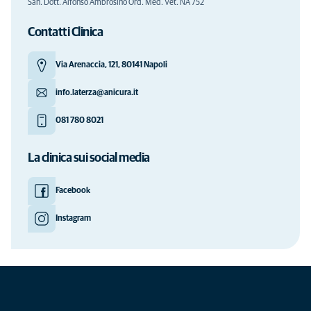
San. Dott. Alfonso Ambrosino Ord. Med. Vet. NA 752
Contatti Clinica
Via Arenaccia, 121, 80141 Napoli
info.laterza@anicura.it
081 780 8021
La clinica sui social media
Facebook
Instagram