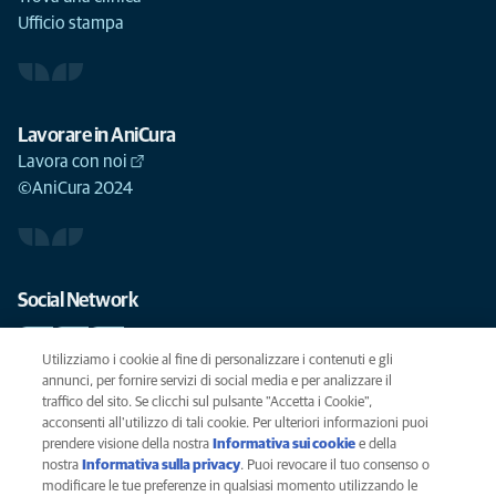
Ufficio stampa
Lavorare in AniCura
Lavora con noi
©AniCura 2024
Social Network
Utilizziamo i cookie al fine di personalizzare i contenuti e gli
annunci, per fornire servizi di social media e per analizzare il
traffico del sito. Se clicchi sul pulsante "Accetta i Cookie",
Le migliori cure per il vostro animale domestico
acconsenti all'utilizzo di tali cookie. Per ulteriori informazioni puoi
prendere visione della nostra
Informativa sui cookie
(opens in a new
e della
SCRIVICI
info@anicura.it
nostra
Informativa sulla privacy
(opens in a new tab)
. Puoi revocare il tuo consenso o
tab)
modificare le tue preferenze in qualsiasi momento utilizzando le