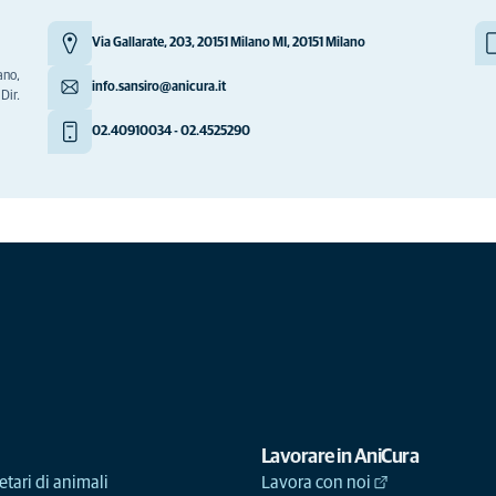
Via Gallarate, 203, 20151 Milano MI, 20151 Milano
ano,
info.sansiro@anicura.it
Dir.
02.40910034 - 02.4525290
Lavorare in AniCura
etari di animali
Lavora con noi