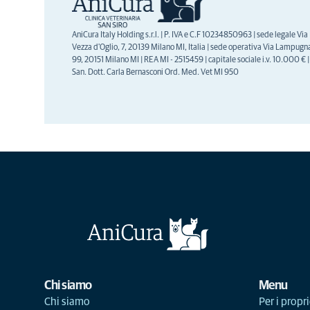
AniCura Italy Holding s.r.l. | P. IVA e C.F 10234850963 | sede legale Via
Vezza d'Oglio, 7, 20139 Milano MI, Italia | sede operativa Via Lampugn
99, 20151 Milano MI | REA MI - 2515459 | capitale sociale i.v. 10.000 € | 
San. Dott. Carla Bernasconi Ord. Med. Vet MI 950
Chi siamo
Menu
Chi siamo
Per i propri