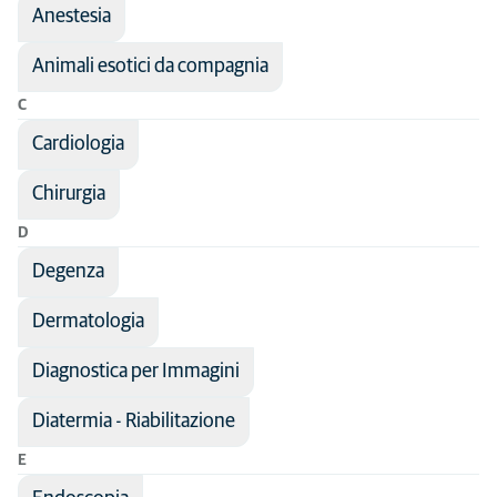
Anestesia
Ordine alfabetico
Disciplines
Animali esotici da compagnia
Tipologia
Analgesia
Tutti i tipi di animali
C
Anestesia
Altri animali
Cardiologia
Cardiologia
Cane
Chirurgia
Chirurgia
Comportamento
D
Dermatologia
Degenza
Diagnostica per immagini
Dermatologia
Endocrinologia
Diagnostica per Immagini
Farmacologia
Diatermia - Riabilitazione
Fisioterapia
E
Gastroenterologia