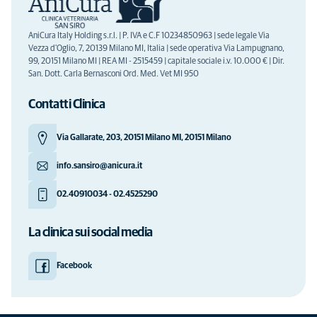
AniCura Italy Holding s.r.l. | P. IVA e C.F 10234850963 | sede legale Via
Vezza d'Oglio, 7, 20139 Milano MI, Italia | sede operativa Via Lampugnano,
99, 20151 Milano MI | REA MI - 2515459 | capitale sociale i.v. 10.000 € | Dir.
San. Dott. Carla Bernasconi Ord. Med. Vet MI 950
Contatti Clinica
Via Gallarate, 203, 20151 Milano MI, 20151 Milano
info.sansiro@anicura.it
02.40910034 - 02.4525290
La clinica sui social media
Facebook