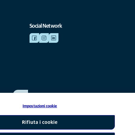
Social Network
SCRIVICI
info@anicura.it
Impostazioni cookie
liata di Mars, Inc © 2026
Rifiuta i cookie