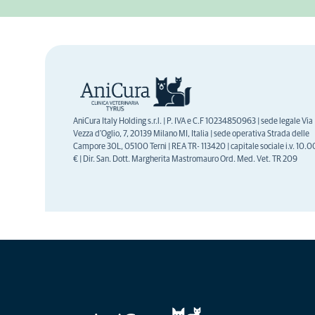
AniCura Italy Holding s.r.l. | P. IVA e C.F 10234850963 | sede legale Via
Vezza d'Oglio, 7, 20139 Milano MI, Italia | sede operativa Strada delle
Campore 30L, 05100 Terni | REA TR- 113420 | capitale sociale i.v. 10.
€ | Dir. San. Dott. Margherita Mastromauro Ord. Med. Vet. TR 209