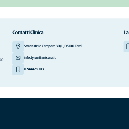
Contatti Clinica
La
Strada delle Campore 30/L, 05100 Terni
info.tyrus@anicura.it
000
0744425003