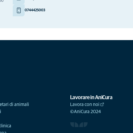
000
0744425003
Lavorare in AniCura
etari di animali
Lavora con noi
i
©AniCura 2024
linica