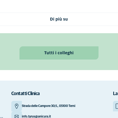
Di più su
Tutti i colleghi
Contatti Clinica
La
Strada delle Campore 30/L, 05100 Terni
info.tyrus@anicura.it