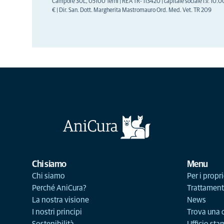
Campore 30L, 05100 Terni | REA TR- 113420 | capitale sociale i.v. 10.
€ | Dir. San. Dott. Margherita Mastromauro Ord. Med. Vet. TR 209
Chi siamo
Menu
Chi siamo
Per i propri
Perché AniCura?
Trattament
La nostra visione
News
I nostri principi
Trova una c