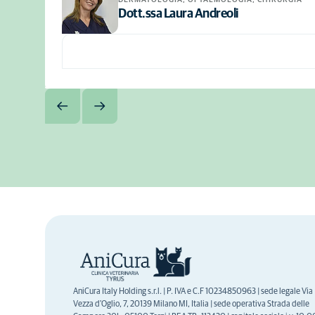
Dott.ssa Laura Andreoli
AniCura Italy Holding s.r.l. | P. IVA e C.F 10234850963 | sede legale Via
Vezza d'Oglio, 7, 20139 Milano MI, Italia | sede operativa Strada delle