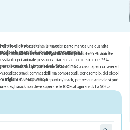
erà solo quello di cui ha bisogno.
à di cibo di cui necessitano, la maggior parte mangia una quantità
trollare la quantità di cibo per il vostro animale.
tà di cibo per permettere all’animale di mantenere un peso adeguato.
possono mangiarli.
stra alimentazione portano all’obesità degli animali.
te le giuste porzioni. Basterà seguire queste quantità e il mio animale
necessità di ogni animale possono variare no ad un massimo del 25%.
za una tazza (non la tazzina da caffè).
arca e la quantità appropriata al vostro animale.
liervi il senso di colpa per essere arrivato tardi a casa o per non avere il
non scegliete snack commestibili ma comprategli, per esempio, dei piccoli
ere migliore di uno spuntino.
ne o di gatto. Considerando gli spuntini/snack, per nessun animale si può
alorie degli snack non deve superare le 100kcal ogni snack ha 50kcal
no.