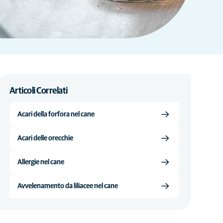
Articoli Correlati
Acari della forfora nel cane
Acari delle orecchie
Allergie nel cane
Avvelenamento da liliacee nel cane