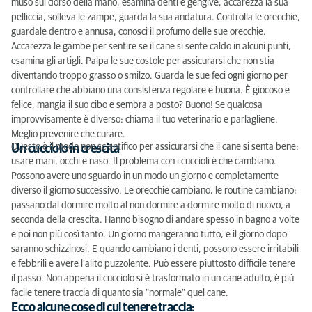
muso sul dorso della mano, esamina denti e gengive, accarezza la sua
pelliccia, solleva le zampe, guarda la sua andatura. Controlla le orecchie,
guardale dentro e annusa, conosci il profumo delle sue orecchie.
Accarezza le gambe per sentire se il cane si sente caldo in alcuni punti,
esamina gli artigli. Palpa le sue costole per assicurarsi che non stia
diventando troppo grasso o smilzo. Guarda le sue feci ogni giorno per
controllare che abbiano una consistenza regolare e buona. È giocoso e
felice, mangia il suo cibo e sembra a posto? Buono! Se qualcosa
improvvisamente è diverso: chiama il tuo veterinario e parlagliene.
Meglio prevenire che curare.
Questo è il modo non scientifico per assicurarsi che il cane si senta bene:
Un cucciolo in crescita
usare mani, occhi e naso. Il problema con i cuccioli è che cambiano.
Possono avere uno sguardo in un modo un giorno e completamente
diverso il giorno successivo. Le orecchie cambiano, le routine cambiano:
passano dal dormire molto al non dormire a dormire molto di nuovo, a
seconda della crescita. Hanno bisogno di andare spesso in bagno a volte
e poi non più così tanto. Un giorno mangeranno tutto, e il giorno dopo
saranno schizzinosi. E quando cambiano i denti, possono essere irritabili
e febbrili e avere l’alito puzzolente. Può essere piuttosto difficile tenere
il passo. Non appena il cucciolo si è trasformato in un cane adulto, è più
facile tenere traccia di quanto sia "normale" quel cane.
Ecco alcune cose di cui tenere traccia: