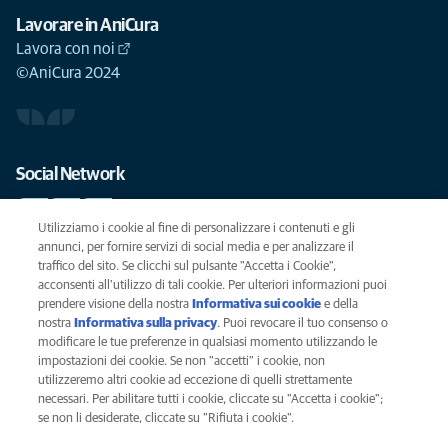
Lavorare in AniCura
Lavora con noi
©AniCura 2024
Social Network
Utilizziamo i cookie al fine di personalizzare i contenuti e gli
annunci, per fornire servizi di social media e per analizzare il
traffico del sito. Se clicchi sul pulsante "Accetta i Cookie",
Le migliori cure per il vostro animale domestico
acconsenti all'utilizzo di tali cookie. Per ulteriori informazioni puoi
prendere visione della nostra
Informativa sui cookie
(opens in a new
e della
SCRIVICI
info@anicura.it
nostra
Informativa sulla privacy
(opens in a new tab)
. Puoi revocare il tuo consenso o
tab)
modificare le tue preferenze in qualsiasi momento utilizzando le
impostazioni dei cookie. Se non "accetti" i cookie, non
utilizzeremo altri cookie ad eccezione di quelli strettamente
Privacy
necessari. Per abilitare tutti i cookie, cliccate su "Accetta i cookie";
Legal
se non li desiderate, cliccate su "Rifiuta i cookie".
Cookies notice