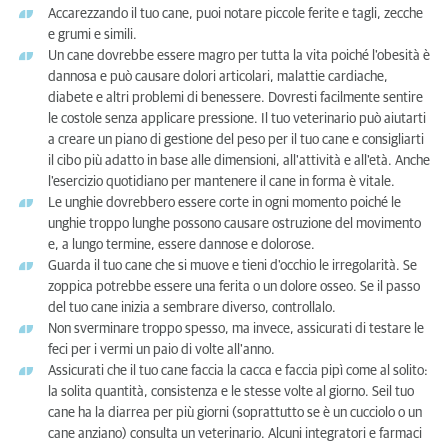
Accarezzando il tuo cane, puoi notare piccole ferite e tagli, zecche
e grumi e simili.
Un cane dovrebbe essere magro per tutta la vita poiché l'obesità è
dannosa e può causare dolori articolari, malattie cardiache,
diabete e altri problemi di benessere. Dovresti facilmente sentire
le costole senza applicare pressione. Il tuo veterinario può aiutarti
a creare un piano di gestione del peso per il tuo cane e consigliarti
il cibo più adatto in base alle dimensioni, all'attività e all'età. Anche
l'esercizio quotidiano per mantenere il cane in forma è vitale.
Le unghie dovrebbero essere corte in ogni momento poiché le
unghie troppo lunghe possono causare ostruzione del movimento
e, a lungo termine, essere dannose e dolorose.
Guarda il tuo cane che si muove e tieni d'occhio le irregolarità. Se
zoppica potrebbe essere una ferita o un dolore osseo. Se il passo
del tuo cane inizia a sembrare diverso, controllalo.
Non sverminare troppo spesso, ma invece, assicurati di testare le
feci per i vermi un paio di volte all'anno.
Assicurati che il tuo cane faccia la cacca e faccia pipì come al solito:
la solita quantità, consistenza e le stesse volte al giorno. Seil tuo
cane ha la diarrea per più giorni (soprattutto se è un cucciolo o un
cane anziano) consulta un veterinario. Alcuni integratori e farmaci