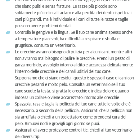
Esercitati a controllare i denti del cane ogni giorno per assicurarti
che siano puliti e senza fratture. Le razze più piccole sono
solitamente più inclini al tartaro e alla perdita dei denti rispetto ai
cani più grandi, ma è individuale e i cani di tutte le razze e taglie
possono avere problemi dentali.
Controlla le gengive e la lingua. Se il tuo cane ansima spesso anche
a temperature piacevoli, ha difficoltà a respirare o sbuffa e
grugnisce, consulta un veterinario.
Le orecchie avranno bisogno di pulizia per alcuni cani, mentre altri
non avranno mai bisogno di pulire le orecchie. Prendi un pezzo di
garza morbido, avvolgilo intorno al dito e accarezza delicatamente
l'interno delle orecchie e dei canali uditivi del tuo cane.
Supponiamo che ci siano residui: questo è spesso il caso di cani con
orecchie pesanti e molto pelo. Consulta un veterinario se il tuo
cane scuote la testa, si gratta le orecchie o indica dolore quando
indossa un collare o viene accarezzato intorno alle orecchie
Spazzola, rasa e taglia la pelliccia del tuo cane tutte le volte che è
necessario, a seconda della pelliccia. Assicurati che la pelliccia non
sia arruffata o chiedi a un toelettatore come prendersi cura del
pelo. Rimuovi nodi e grovigli ogni giorno se puoi.
Assicurati di avere protezione contro i tic, chiedi al tuo veterinario
dei diversi tipi.