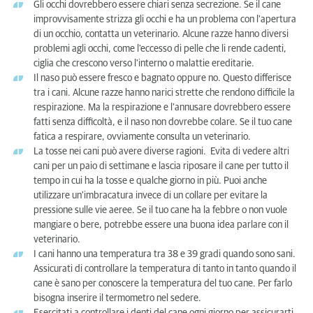
Gli occhi dovrebbero essere chiari senza secrezione. Se il cane
improvvisamente strizza gli occhi e ha un problema con l'apertura
di un occhio, contatta un veterinario. Alcune razze hanno diversi
problemi agli occhi, come l'eccesso di pelle che li rende cadenti,
ciglia che crescono verso l'interno o malattie ereditarie.
Il naso può essere fresco e bagnato oppure no. Questo differisce
tra i cani. Alcune razze hanno narici strette che rendono difficile la
respirazione. Ma la respirazione e l'annusare dovrebbero essere
fatti senza difficoltà, e il naso non dovrebbe colare. Se il tuo cane
fatica a respirare, ovviamente consulta un veterinario.
La tosse nei cani può avere diverse ragioni. Evita di vedere altri
cani per un paio di settimane e lascia riposare il cane per tutto il
tempo in cui ha la tosse e qualche giorno in più. Puoi anche
utilizzare un'imbracatura invece di un collare per evitare la
pressione sulle vie aeree. Se il tuo cane ha la febbre o non vuole
mangiare o bere, potrebbe essere una buona idea parlare con il
veterinario.
I cani hanno una temperatura tra 38 e 39 gradi quando sono sani.
Assicurati di controllare la temperatura di tanto in tanto quando il
cane è sano per conoscere la temperatura del tuo cane. Per farlo
bisogna inserire il termometro nel sedere.