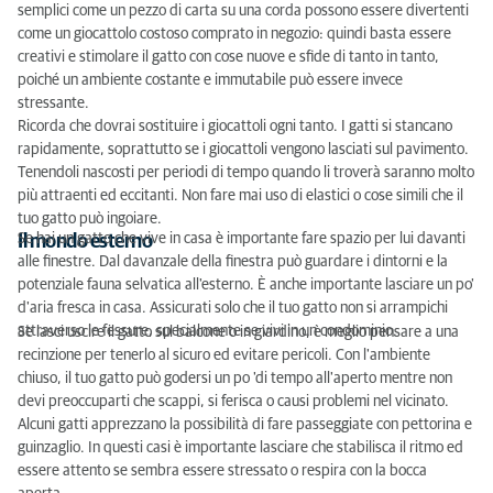
semplici come un pezzo di carta su una corda possono essere divertenti
come un giocattolo costoso comprato in negozio: quindi basta essere
creativi e stimolare il gatto con cose nuove e sfide di tanto in tanto,
poiché un ambiente costante e immutabile può essere invece
stressante.
Ricorda che dovrai sostituire i giocattoli ogni tanto. I gatti si stancano
rapidamente, soprattutto se i giocattoli vengono lasciati sul pavimento.
Tenendoli nascosti per periodi di tempo quando li troverà saranno molto
più attraenti ed eccitanti. Non fare mai uso di elastici o cose simili che il
tuo gatto può ingoiare.
Se hai un gatto che vive in casa è importante fare spazio per lui davanti
Il mondo esterno
alle finestre. Dal davanzale della finestra può guardare i dintorni e la
potenziale fauna selvatica all'esterno. È anche importante lasciare un po'
d'aria fresca in casa. Assicurati solo che il tuo gatto non si arrampichi
attraverso le fessure, specialmente se vivi in un condominio.
Se lasci uscire il gatto sul balcone o in giardino, è meglio pensare a una
recinzione per tenerlo al sicuro ed evitare pericoli. Con l'ambiente
chiuso, il tuo gatto può godersi un po 'di tempo all'aperto mentre non
devi preoccuparti che scappi, si ferisca o causi problemi nel vicinato.
Alcuni gatti apprezzano la possibilità di fare passeggiate con pettorina e
guinzaglio. In questi casi è importante lasciare che stabilisca il ritmo ed
essere attento se sembra essere stressato o respira con la bocca