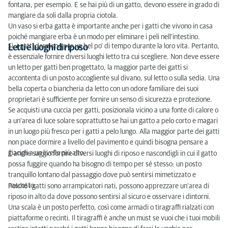
fontana, per esempio. E se hai più di un gatto, devono essere in grado di
mangiare da soli dalla propria ciotola.
Un vaso si erba gatta è importante anche per i gatti che vivono in casa
poiché mangiare erba è un modo per eliminare i peli nell'intestino.
Sì, i gatti dormono per un bel po' di tempo durante la loro vita. Pertanto,
Letti e luoghi di riposo
è essenziale fornire diversi luoghi letto tra cui scegliere. Non deve essere
un letto per gatti ben progettato, la maggior parte dei gatti si
accontenta di un posto accogliente sul divano, sul letto o sulla sedia. Una
bella coperta o biancheria da letto con un odore familiare dei suoi
proprietari è sufficiente per fornire un senso di sicurezza e protezione.
Se acquisti una cuccia per gatti, posizionala vicino a una fonte di calore o
a un'area di luce solare soprattutto se hai un gatto a pelo corto e magari
in un luogo più fresco per i gatti a pelo lungo. Alla maggior parte dei gatti
non piace dormire a livello del pavimento e quindi bisogna pensare a
giacigli a un livello più alto.
È anche saggio fornire diversi luoghi di riposo e nascondigli in cui il gatto
possa fuggire quando ha bisogno di tempo per sé stesso: un posto
tranquillo lontano dal passaggio dove può sentirsi mimetizzato e
nascosto.
Poiché i gatti sono arrampicatori nati, possono apprezzare un'area di
riposo in alto da dove possono sentirsi al sicuro e osservare i dintorni.
Una scala è un posto perfetto, così come armadi o tiragraffi rialzati con
piattaforme o recinti. Il tiragraffi è anche un must se vuoi che i tuoi mobili