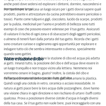
anche posti dove sedersi ed esplorare i dintorni, dormire, nascondersi e
scomparire per un po'.
Per mantenere la tua casa un luogo sicuro per i gatti dovrai sapere quali
prodotti, piante e attrezzature da cucina potrebbero essere pericolosi o
tossici. Piante come tulipani e gigli, cioccolato, lucido da scarpe, prodotti
per la pulizia, medicinali per l'uomo e prodotti di bellezza sono tutti
esempi di cose che possono essere velenose per il tuo gatto. Assicurati
di valutare il rischio di ogni zona e di sbarazzarti degli oggetti pericolosi,
o almeno di tenerli fuori dalla portata del tuo gatto. Ricorda che i gatti
sono creature curiose e coglieranno ogni opportunità per esplorare e
indagare tutto ciò che sembra interessante o diverso, specialmente
quando sono gattini.
Ci sono anche modi per rendere la stazione di cibo ed acqua più adatta
Water e stazione di cibo
ai gatti. Innanzi tutto, la posizione del cibo e dell'acqua deve essere in
un luogo tranquillo e non troppo vicino alla lettiera. Nemmeno noi
vorremmo cenare in bagno, giusto? Inoltre, la ciotola del cibo e
dell'acqua devono restare separate l'una dall'altra.
Parliamo dei materiali delle ciotole: molti gatti non amano la plastica.
Quindi scegli una ciotola in vetro, ceramica o acciaio inossidabile. In
natura ai gatti piace bere la loro acqua dalle pozzanghere, dove hanno
una visione chiara in ogni direzione e non rischiano di urtare i baffi conto
qualcosa. Prova a posizionare diverse ciotole d'acqua in luoghi diversi
della tua casa. Se il tuo gatto non vuole bere, puoi incoraggiarlo con una