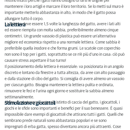
restino intatti perché i gatti hanno bisogno di farsi le unghie per
mantenere i loro artigli e marcare il loro territorio. Se lo metti sul muro è
importante metterlo abbastanza in alto, in modo che il gatto possa
allungare tutto il corpo.
La lettiera deve essere 1,5 volte la lunghezza del gatto, avere i lati alti
La lettiera
ed essere riempita con molta sabbia, preferibilmente almeno cinque
centimetri. Un grande vassoio di plastica può essere un'alternativa
migliore ed economica rispetto a una normale lettiera. Come sabbia è
preferibile quella inodore e che forma grumi. Le scatole con coperchio
non sono il top per i gatti, soprattutto se ce n’è più d’uno in casa: ciò può
causare stress aspettare il tuo turno!
Il posizionamento della lettiera è essenziale: va posizionata in un angolo
discreto e lontano da finestre a tutta altezza, da aree con alto passaggio
e dalla stazione di cibo del gatto. Si consiglia di avere almeno un vassoio
per ciascun gatto. Bisogna mantenere la lettiera pulita e ordinata,
rimuovere le feci e l'urina ogni giorno e sostituire la sabbia almeno
settimanalmente.
Al fine di mantenere il naturale istinto di caccia del gatto, i giocattoli, i
Stimolazione e giocattoli
giochi e le sfide sono importanti e benefici per il suo benessere. È quasi
impossibile dare esempi di giocattoli che attirano tutti i gatti. Quelli che
sembrano prede naturali sono abbastanza popolari e se sono
impregnati di erba gatta, spesso diventano ancora più attraenti. Cose