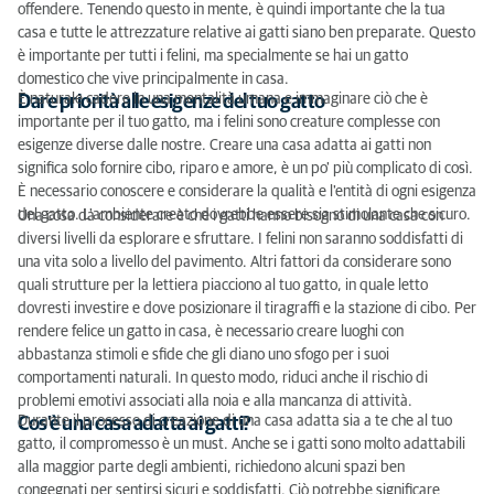
offendere. Tenendo questo in mente, è quindi importante che la tua
casa e tutte le attrezzature relative ai gatti siano ben preparate. Questo
è importante per tutti i felini, ma specialmente se hai un gatto
domestico che vive principalmente in casa.
È naturale cadere in una mentalità umana e immaginare ciò che è
Dare priorità alle esigenze del tuo gatto
importante per il tuo gatto, ma i felini sono creature complesse con
esigenze diverse dalle nostre. Creare una casa adatta ai gatti non
significa solo fornire cibo, riparo e amore, è un po' più complicato di così.
È necessario conoscere e considerare la qualità e l'entità di ogni esigenza
del gatto. L'ambiente creato dovrebbe essere sia stimolante che sicuro.
Una cosa da considerare è che i gatti hanno bisogno di una casa con
diversi livelli da esplorare e sfruttare. I felini non saranno soddisfatti di
una vita solo a livello del pavimento. Altri fattori da considerare sono
quali strutture per la lettiera piacciono al tuo gatto, in quale letto
dovresti investire e dove posizionare il tiragraffi e la stazione di cibo. Per
rendere felice un gatto in casa, è necessario creare luoghi con
abbastanza stimoli e sfide che gli diano uno sfogo per i suoi
comportamenti naturali. In questo modo, riduci anche il rischio di
problemi emotivi associati alla noia e alla mancanza di attività.
Durante il processo di creazione di una casa adatta sia a te che al tuo
Cos'è una casa adatta ai gatti?
gatto, il compromesso è un must. Anche se i gatti sono molto adattabili
alla maggior parte degli ambienti, richiedono alcuni spazi ben
congegnati per sentirsi sicuri e soddisfatti. Ciò potrebbe significare