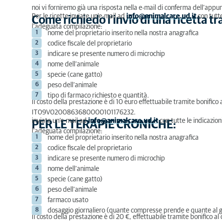
noi vi forniremo già una risposta nella e-mail di conferma dell’app
Per le ricette inviate un’e-mail ad
info@animalcare.ud.it
con tutte
Come richiedo l’invio di una ricetta t
l’adeguata compilazione:
nome del proprietario inserito nella nostra anagrafica
codice fiscale del proprietario
indicare se presente numero di microchip
nome dell’animale
specie (cane gatto)
peso dell’animale
tipo di farmaco richiesto e quantità.
Il costo della prestazione è di 10 euro effettuabile tramite bonifico
IT09V0200863680000101176232.
inviate un’e-mail ad
info@animalcare.ud.it
con tutte le indicazion
PER LE TERAPIE CRONICHE:
l’adeguata compilazione:
nome del proprietario inserito nella nostra anagrafica
codice fiscale del proprietario
indicare se presente numero di microchip
nome dell’animale
specie (cane gatto)
peso dell’animale
farmaco usato
dosaggio giornaliero (quante compresse prende e quante al g
Il costo della prestazione è di 20 €, effettuabile tramite bonifico a