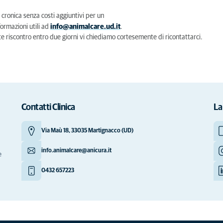
a cronica senza costi aggiuntivi per un
formazioni utili ad
info@animalcare.ud.it
.
e riscontro entro due giorni vi chiediamo cortesemente di ricontattarci.
Contatti Clinica
La
Via Maù 18, 33035 Martignacco (UD)
info.animalcare@anicura.it
e
0432 657223