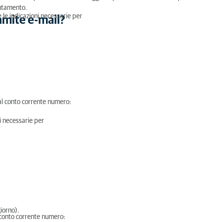
untamento.
 le indicazioni necessarie per
ramite e-mail?
 al conto corrente numero:
i necessarie per
iorno).
l conto corrente numero: