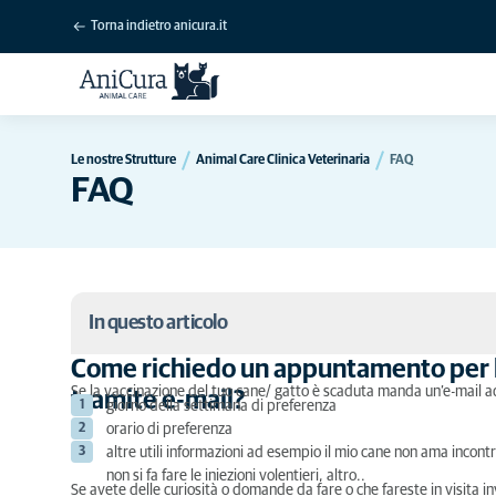
Torna indietro anicura.it
Le nostre Strutture
Animal Care Clinica Veterinaria
FAQ
FAQ
In questo articolo
Come richiedo un appuntamento per l
Come richiedo un appuntamento per la vaccinazio
Se la vaccinazione del tuo cane/ gatto è scaduta manda un’e-mail 
tramite e-mail?
giorno della settimana di preferenza
Come richiedo l’invio di una ricetta tramite e-mail
orario di preferenza
altre utili informazioni ad esempio il mio cane non ama incontra
PER LE TERAPIE CRONICHE:
non si fa fare le iniezioni volentieri, altro..
Se avete delle curiosità o domande da fare o che fareste in visita i