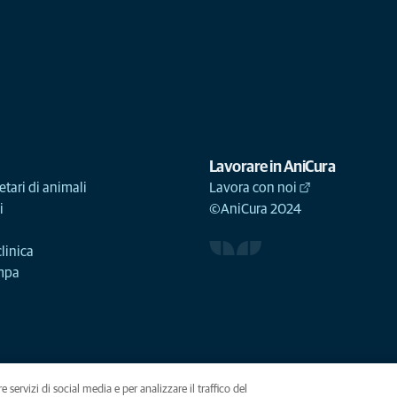
Lavorare in AniCura
etari di animali
Lavora con noi
i
©AniCura 2024
linica
ampa
e servizi di social media e per analizzare il traffico del