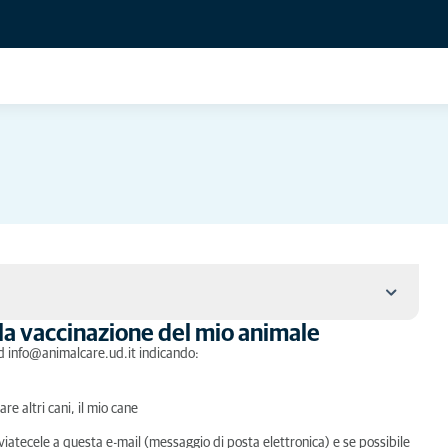
a vaccinazione del mio animale
ne del mio animale tramite e-mail?
ad info@animalcare.ud.it indicando:
?
re altri cani, il mio cane
nviatecele a questa e-mail (messaggio di posta elettronica) e se possibile