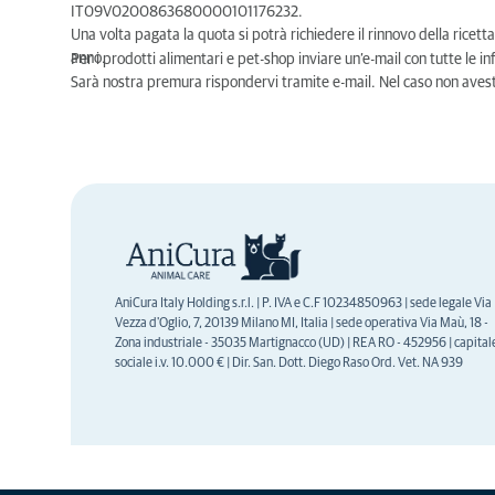
IT09V0200863680000101176232.
Una volta pagata la quota si potrà richiedere il rinnovo della ricett
anno.
Per i prodotti alimentari e pet-shop inviare un’e-mail con tutte le in
Sarà nostra premura rispondervi tramite e-mail. Nel caso non avest
AniCura Italy Holding s.r.l. | P. IVA e C.F 10234850963 | sede legale Via
Vezza d'Oglio, 7, 20139 Milano MI, Italia | sede operativa Via Maù, 18 -
Zona industriale - 35035 Martignacco (UD) | REA RO - 452956 | capital
sociale i.v. 10.000 € | Dir. San. Dott. Diego Raso Ord. Vet. NA 939