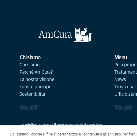
Chi siamo
Menu
Chi siamo
Per i propri
Perché AniCura?
Trattament
La nostra visione
News
I nostri principi
Trova una c
Sostenibilità
Ufficio st
Le migliori cure per il vostro animale domestico
Utilizziamo i cookie al fine di personalizzare i contenuti e gli annunci, per fornir