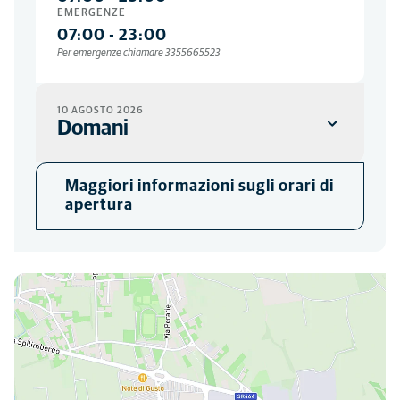
EMERGENZE
07:00
-
23:00
Per emergenze chiamare 3355665523
10 AGOSTO 2026
Domani
CLINICA
Maggiori informazioni sugli orari di
09:00
-
18:30
apertura
TELEFONO
07:00
-
23:00
EMERGENZE
07:00
-
23:00
Ci puoi trovare qui
Per emergenze chiamare 3355665523