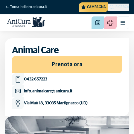
Torna indietro anicura.it
CAMPAGNA
RICERCA
Animal Care
Prenota ora
0432 657223
info.animalcare@anicura.it
Via Maù 18, 33035 Martignacco (UD)