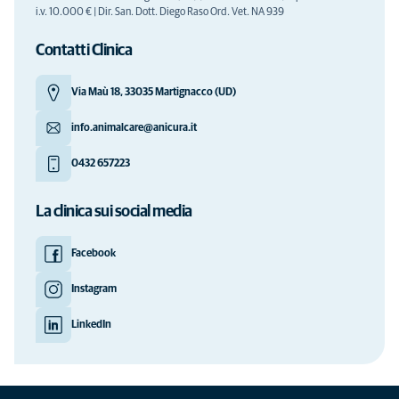
i.v. 10.000 € | Dir. San. Dott. Diego Raso Ord. Vet. NA 939
Contatti Clinica
Via Maù 18, 33035 Martignacco (UD)
info.animalcare@anicura.it
0432 657223
La clinica sui social media
Facebook
Instagram
LinkedIn