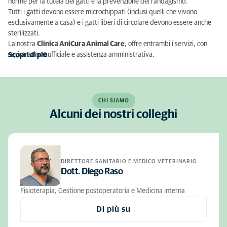
norme per la tutela dei gatti e la prevenzione del randagismo.
Tutti i gatti devono essere microchippati (inclusi quelli che vivono
esclusivamente a casa) e i gatti liberi di circolare devono essere anche
sterilizzati.
La nostra
Clinica AniCura Animal Care
, offre entrambi i servizi, con
registrazione ufficiale e assistenza amministrativa.
Scopri di più
CHI SIAMO
Alcuni dei nostri colleghi
DIRETTORE SANITARIO E MEDICO VETERINARIO
Dott. Diego Raso
Fisioterapia, Gestione postoperatoria e Medicina interna
Di più su