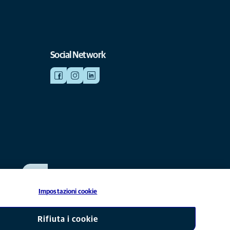
Social Network
SCRIVICI
info@anicura.it
Impostazioni cookie
liata di Mars, Inc © 2026
Rifiuta i cookie