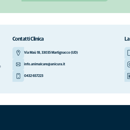
Contatti Clinica
La
Via Maù 18, 33035 Martignacco (UD)
info.animalcare@anicura.it
e
0432 657223