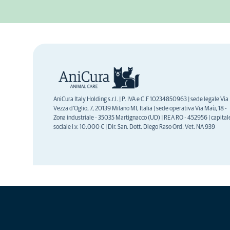
AniCura Italy Holding s.r.l. | P. IVA e C.F 10234850963 | sede legale Via
Vezza d'Oglio, 7, 20139 Milano MI, Italia | sede operativa Via Maù, 18 -
Zona industriale - 35035 Martignacco (UD) | REA RO - 452956 | capital
sociale i.v. 10.000 € | Dir. San. Dott. Diego Raso Ord. Vet. NA 939