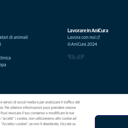
Lavorare in AniCura
etari di animali
Lavora con noi
i
©AniCura 2024
linica
ampa
e servizi di social media e per analizzare il traffico del
okie. Per ulteriori informazioni puoi prendere visione
(opens in a new tab)
. Puoi revocare il tuo consenso o modificare le tue
"accetti" i cookie, non utilizzeremo altri cookie ad
es notice
Accessability
Global Human Rights
AniCura è un'affi
u "Accetta i cookie"; se non li desiderate, cliccate su