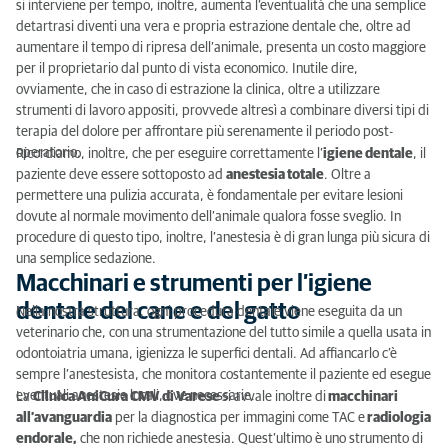
si interviene per tempo, inoltre, aumenta l’eventualità che una semplice
detartrasi diventi una vera e propria estrazione dentale che, oltre ad
aumentare il tempo di ripresa dell’animale, presenta un costo maggiore
per il proprietario dal punto di vista economico. Inutile dire,
ovviamente, che in caso di estrazione la clinica, oltre a utilizzare
strumenti di lavoro appositi, provvede altresì a combinare diversi tipi di
terapia del dolore per affrontare più serenamente il periodo post-
operatorio.
Ricordiamo, inoltre, che per eseguire correttamente l’
igiene dentale
, il
paziente deve essere sottoposto ad
anestesia totale
. Oltre a
permettere una pulizia accurata, è fondamentale per evitare lesioni
dovute al normale movimento dell’animale qualora fosse sveglio. In
procedure di questo tipo, inoltre, l’anestesia è di gran lunga più sicura di
una semplice sedazione.
Macchinari e strumenti per l’igiene
dentale del cane e del gatto
Nella nostra struttura, ogni procedura dentale viene eseguita da un
veterinario che, con una strumentazione del tutto simile a quella usata in
odontoiatria umana, igienizza le superfici dentali. Ad affiancarlo c’è
sempre l’anestesista, che monitora costantemente il paziente ed esegue
eventuali anestesie locali, ove necessarie.
La
Clinica AniCura CMV di Varese
si avvale inoltre di
macchinari
all’avanguardia
per la diagnostica per immagini come TAC e
radiologia
endorale,
che non richiede anestesia. Quest’ultimo è uno strumento di