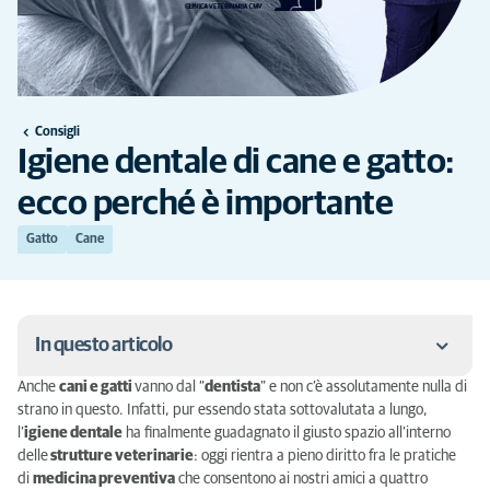
Consigli
Igiene dentale di cane e gatto:
ecco perché è importante
Gatto
Cane
In questo articolo
Anche
cani e gatti
vanno dal “
dentista
” e non c’è assolutamente nulla di
I vantaggi dell’igiene dentale di cane e gatto
strano in questo. Infatti, pur essendo stata sottovalutata a lungo,
l’
igiene dentale
ha finalmente guadagnato il giusto spazio all’interno
Detartrasi di cane e gatto: quando farla?
delle
strutture veterinarie
: oggi rientra a pieno diritto fra le pratiche
di
medicina preventiva
che consentono ai nostri amici a quattro