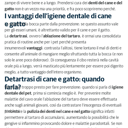
Macchinari e strumenti per l’igiene dentale del cane
zampe di vivere bene e a lungo. Prendersi cura dei
denti del cane e del
e del gatto
gatto
non è un vezzo ma una priorità, e fra poco scopriremo perché.
I vantaggi dell’igiene dentale di cane
e gatto
La salute della bocca parte dalla prevenzione: se questo assunto vale
per gli esseri umani, è altrettanto valido per il cane e per il gatto.
La
detartrasi
, ovvero l’
ablazione del tartaro
, è ormai una consolidata
pratica di routine anche per i pet perché presenta
innumerevoli
vantaggi
: contrasta l’alitosi, tiene lontano il mal di denti e
consente all’animale di mangiare meglio sfruttando tutta la bocca (e non
solo le aree poco dolorose). Di conseguenza il cibo resterà nella cavità
orale più a lungo, verrà masticato più lentamente per essere poi digerito
meglio, a tutto vantaggio dell’intero organismo.
Detartrasi di cane e gatto: quando
farla?
Non è mai troppo presto per fare prevenzione: quando si parla di
igiene
dentale del pet
, prima si comincia meglio è. Per prevenire molte
malattie del cavo orale l’ablazione del tartaro deve essere effettuata
anche sugli animali giovani, così da contrastare l’insorgenza di eventuali
problemi.
Rimandare la
pulizia dei denti nel cane e nel gatto
significa infatti
permettere al tartaro di accumularsi, aumentando la possibilità che le
gengive si infiammino provocando dolore e malattie parodontali. Se non