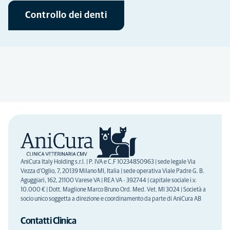
Controllo dei denti
AniCura Italy Holding s.r.l. | P. IVA e C.F 10234850963 | sede legale Via
Vezza d'Oglio, 7, 20139 Milano MI, Italia | sede operativa Viale Padre G. B.
Aguggiari, 162, 21100 Varese VA | REA VA - 392744 | capitale sociale i.v.
10.000 € | Dott. Maglione Marco Bruno Ord. Med. Vet. MI 3024 | Società a
socio unico soggetta a direzione e coordinamento da parte di AniCura AB
Contatti Clinica