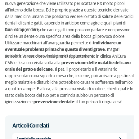
nuova generazione che viene utilizzato per scattare RX molto piccoli
all’interno della bocca. Ed è proprio grazie a queste tecniche derivate
dalla medicina umana che possiamo vedere lo stato di salute delle radici
dentali di cani e gatti, capendo in anticipo come agire e quali piani di
cura intraprendere.
Ricordiamo, infatti, che cani e gatti non possono parlare e non possono
dirci se un dente o una specifica area della bocca gli provoca dolore.
Utilizzare macchinari all’avanguardia permette di
individuare un
eventuale problema prima che questo diventi grave
, magari
arrivando a impedire ai nostri amici di alimentarsi.
Se abiti a Varese o provincia prendi appuntamento in clinica AniCura
CMV e fissa una visita volta alla
pr
evenzione delle malattie del cavo
orale del gatto e del cane
. Il pet, il proprietario e il veterinario
rappresentano una squadra coesa che, insieme, può arrivare a gestire al
meglio malattie e disturbi che potrebbero causare sofferenza nell’amico
a quattro zampe. E allora, alla prossima visita di routine, chiedi qual è lo
stato della bocca del tuo pet e comincia subito un percorso di
igienizzazione e
prevenzione dentale
: il tuo peloso ti ringrazierà!
Articoli Correlati