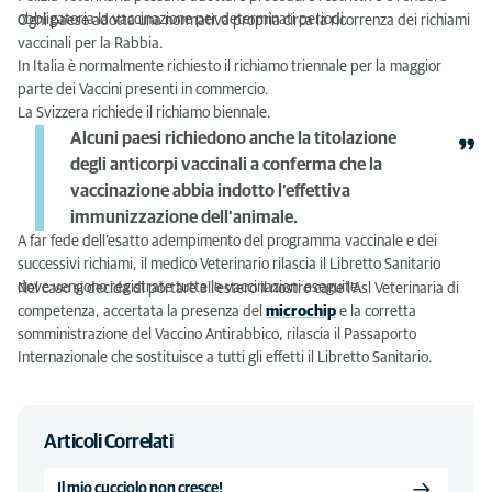
obbligatoria la vaccinazione per determinati periodi.
Ogni paese adotta una normativa propria circa la ricorrenza dei richiami
vaccinali per la Rabbia.
In Italia è normalmente richiesto il richiamo triennale per la maggior
parte dei Vaccini presenti in commercio.
La Svizzera richiede il richiamo biennale.
Alcuni paesi richiedono anche la titolazione
degli anticorpi vaccinali a conferma che la
vaccinazione abbia indotto l’effettiva
immunizzazione dell’animale.
A far fede dell’esatto adempimento del programma vaccinale e dei
successivi richiami, il medico Veterinario rilascia il Libretto Sanitario
dove vengono registrate tutte le vaccinazioni eseguite.
Nel caso si decida di portare all’estero il nostro cane l’Asl Veterinaria di
competenza, accertata la presenza del
microchip
e la corretta
somministrazione del Vaccino Antirabbico, rilascia il Passaporto
Internazionale che sostituisce a tutti gli effetti il Libretto Sanitario.
Articoli Correlati
Il mio cucciolo non cresce!