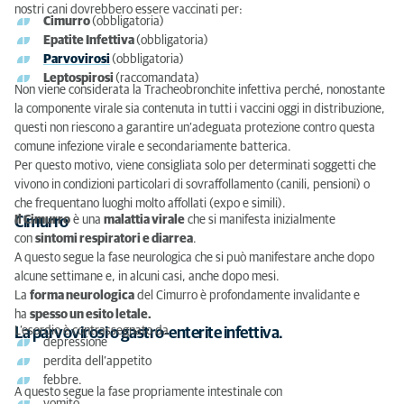
nostri cani dovrebbero essere vaccinati per:
Cimurro
(obbligatoria)
Epatite Infettiva
(obbligatoria)
Parvovirosi
(obbligatoria)
Leptospirosi
(raccomandata)
Non viene considerata la Tracheobronchite infettiva perché, nonostante
la componente virale sia contenuta in tutti i vaccini oggi in distribuzione,
questi non riescono a garantire un’adeguata protezione contro questa
comune infezione virale e secondariamente batterica.
Per questo motivo, viene consigliata solo per determinati soggetti che
vivono in condizioni particolari di sovraffollamento (canili, pensioni) o
che frequentano luoghi molto affollati (expo e simili).
Il Cimurro
è una
malattia virale
che si manifesta inizialmente
Cimurro
con
sintomi respiratori e diarrea
.
A questo segue la fase neurologica che si può manifestare anche dopo
alcune settimane e, in alcuni casi, anche dopo mesi.
La
forma neurologica
del Cimurro è profondamente invalidante e
ha
spesso un esito letale.
L’esordio è contrassegnato da
La parvovirosi o gastro-enterite infettiva.
depressione
perdita dell’appetito
febbre.
A questo segue la fase propriamente intestinale con