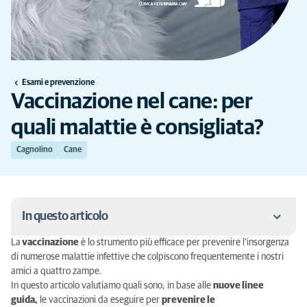
Esami e prevenzione
Vaccinazione nel cane: per
quali malattie è consigliata?
Cagnolino
Cane
In questo articolo
La
vaccinazione
è lo strumento più efficace per prevenire l’insorgenza
Vaccinazione del Cane: cos’è?
di numerose malattie infettive che colpiscono frequentemente i nostri
amici a quattro zampe.
Malattie per cui è importante vaccinare i cani
In questo articolo valutiamo quali sono, in base alle
nuove linee
guida,
le vaccinazioni da eseguire per
prevenire le