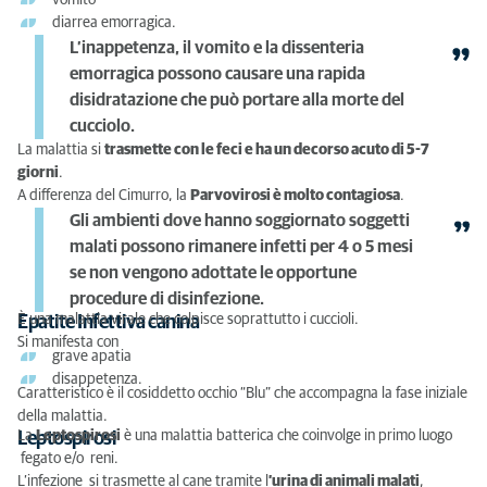
vomito
diarrea emorragica.
L’inappetenza, il vomito e la dissenteria
emorragica possono causare una rapida
disidratazione che può portare alla morte del
cucciolo.
La malattia si
trasmette con le feci e ha un decorso acuto di 5-7
giorni
.
A differenza del Cimurro, la
Parvovirosi è molto contagiosa
.
Gli ambienti dove hanno soggiornato soggetti
malati possono rimanere infetti per 4 o 5 mesi
se non vengono adottate le opportune
procedure di disinfezione.
È una malattia virale che colpisce soprattutto i cuccioli.
Epatite Infettiva canina
Si manifesta con
grave apatia
disappetenza.
Caratteristico è il cosiddetto occhio “Blu” che accompagna la fase iniziale
della malattia.
La
Leptospirosi
è una malattia batterica che coinvolge in primo luogo
Leptospirosi
fegato e/o reni.
L’infezione si trasmette al cane tramite l
’urina di animali malati
,