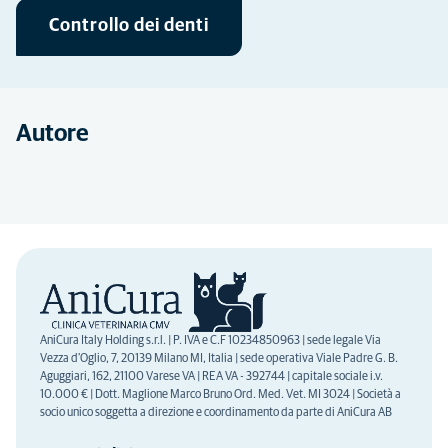
Controllo dei denti
Autore
AniCura Italy Holding s.r.l. | P. IVA e C.F 10234850963 | sede legale Via
Vezza d'Oglio, 7, 20139 Milano MI, Italia | sede operativa Viale Padre G. B.
Aguggiari, 162, 21100 Varese VA | REA VA - 392744 | capitale sociale i.v.
10.000 € | Dott. Maglione Marco Bruno Ord. Med. Vet. MI 3024 | Società a
socio unico soggetta a direzione e coordinamento da parte di AniCura AB