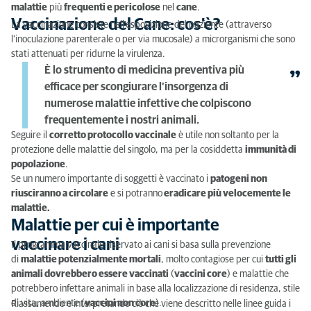
Frequenza dei vaccini nel cane adulto
malattie
più
frequenti e pericolose
nel
cane
.
Vaccinazione del Cane: cos’è?
La vaccinazione consiste nell’esposizione del paziente (attraverso
Quando vaccinare il cucciolo?
l’inoculazione parenterale o per via mucosale) a microrganismi che sono
stati attenuati per ridurne la virulenza.
La vaccinazione antirabica è obbligatoria in Italia?
È lo
strumento di medicina preventiva
più
efficace per scongiurare l’insorgenza di
numerose malattie infettive che colpiscono
frequentemente i nostri animali.
Seguire il
corretto protocollo vaccinale
è utile non soltanto per la
protezione delle malattie del singolo, ma per la cosiddetta
immunità di
popolazione
.
Se un numero importante di soggetti è vaccinato i
patogeni non
riusciranno a circolare
e si potranno
eradicare più velocemente le
malattie.
Malattie per cui è importante
vaccinare i cani
Il programma vaccinale riservato ai cani si basa sulla prevenzione
di
malattie potenzialmente mortali
, molto contagiose per cui
tutti gli
animali dovrebbero essere vaccinati
(
vaccini core
) e malattie che
potrebbero infettare animali in base alla localizzazione di residenza, stile
di vita, ambiente (
vaccini non core
).
Riassumendo e interpretando ciò che viene descritto nelle linee guida i