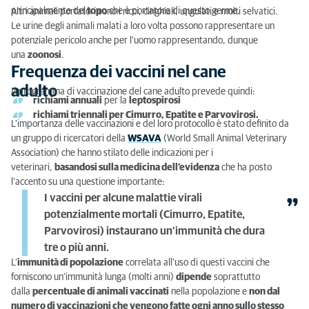
principalmente del
topo
che è portatore di questo germe.
Altri animali portatori sono i ricci, cinghiali, ungulati e molti selvatici.
Le urine degli animali malati a loro volta possono rappresentare un
potenziale pericolo anche per l’uomo rappresentando, dunque
una
zoonosi
.
Frequenza dei vaccini nel cane
adulto
Il programma di vaccinazione del cane adulto prevede quindi:
richiami annuali
per la
leptospirosi
richiami triennali per Cimurro, Epatite e Parvovirosi.
L’importanza delle vaccinazioni e del loro protocollo è stato definito da
un gruppo di ricercatori della
WSAVA
(World Small Animal Veterinary
Association) che hanno stilato delle indicazioni per i
veterinari,
basandosi sulla medicina dell’evidenza
che ha posto
l’accento su una questione importante:
I vaccini per alcune malattie virali
potenzialmente mortali (Cimurro, Epatite,
Parvovirosi) instaurano un’immunità che dura
tre o più anni.
L’
immunità di popolazione
correlata all’uso di questi vaccini che
forniscono un’immunità lunga (molti anni)
dipende
soprattutto
dalla
percentuale di animali vaccinati
nella popolazione e
non dal
numero di vaccinazioni che vengono fatte ogni anno sullo stesso