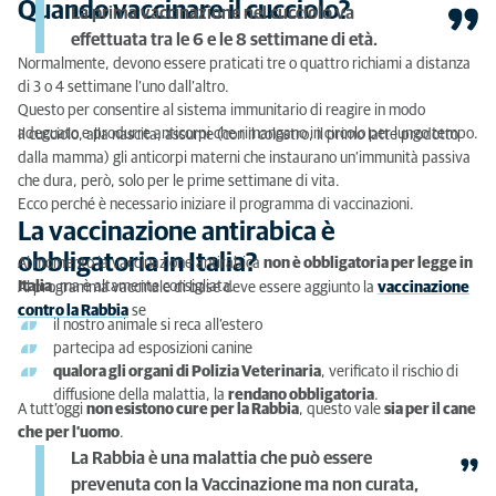
Quando vaccinare il cucciolo?
La prima vaccinazione nel cucciolo va
effettuata tra le 6 e le 8 settimane di età.
Normalmente, devono essere praticati tre o quattro richiami a distanza
di 3 o 4 settimane l’uno dall’altro.
Questo per consentire al sistema immunitario di reagire in modo
adeguato e produrre anticorpi che rimangano in circolo per lungo tempo.
Il cucciolo, alla nascita, assume (con il colostro, il primo latte prodotto
dalla mamma) gli anticorpi materni che instaurano un’immunità passiva
che dura, però, solo per le prime settimane di vita.
Ecco perché è necessario iniziare il programma di vaccinazioni.
La vaccinazione antirabica è
obbligatoria in Italia?
Al momento la vaccinazione antirabica
non è obbligatoria per legge in
Italia
, ma è altamente consigliata.
Al programma vaccinale di base deve essere aggiunto la
vaccinazione
contro la Rabbia
se
il nostro animale si reca all’estero
partecipa ad esposizioni canine
qualora gli organi di Polizia Veterinaria
, verificato il rischio di
diffusione della malattia, la
rendano obbligatoria
.
A tutt’oggi
non esistono cure per la Rabbia
, questo vale
sia per il cane
che per l’uomo
.
La Rabbia è una malattia che può essere
prevenuta con la Vaccinazione ma non curata,