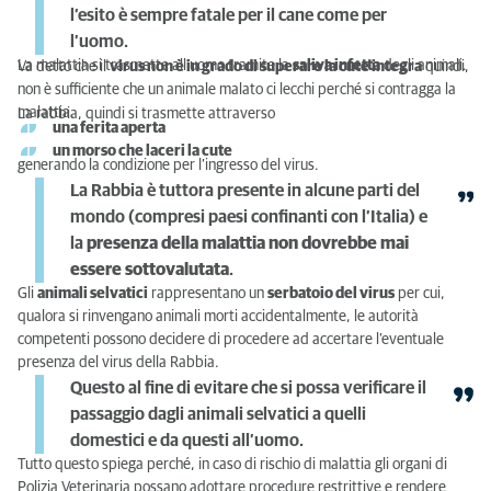
l’esito è sempre fatale per il cane come per
l’uomo.
La malattia si trasmette all’uomo tramite la
saliva infetta
degli animali.
Va detto che il
virus non è in grado di superare la cute integra
quindi,
non è sufficiente che un animale malato ci lecchi perché si contragga la
malattia.
La rabbia, quindi si trasmette attraverso
una ferita aperta
un morso che laceri la cute
generando la condizione per l’ingresso del virus.
La Rabbia è tuttora presente in alcune parti del
mondo (compresi paesi confinanti con l’Italia) e
la
presenza della malattia non dovrebbe mai
essere sottovalutata
.
Gli
animali selvatici
rappresentano un
serbatoio del virus
per cui,
qualora si rinvengano animali morti accidentalmente, le autorità
competenti possono decidere di procedere ad accertare l’eventuale
presenza del virus della Rabbia.
Questo al fine di evitare che si possa verificare il
passaggio dagli animali selvatici a quelli
domestici e da questi all’uomo.
Tutto questo spiega perché, in caso di rischio di malattia gli organi di
Polizia Veterinaria possano adottare procedure restrittive e rendere