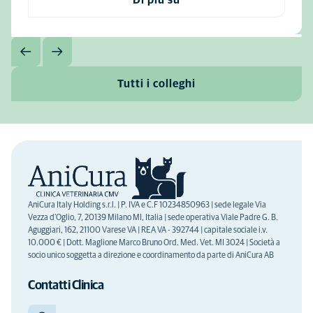
Tutti i colleghi
AniCura Italy Holding s.r.l. | P. IVA e C.F 10234850963 | sede legale Via
Vezza d'Oglio, 7, 20139 Milano MI, Italia | sede operativa Viale Padre G. B.
Aguggiari, 162, 21100 Varese VA | REA VA - 392744 | capitale sociale i.v.
10.000 € | Dott. Maglione Marco Bruno Ord. Med. Vet. MI 3024 | Società a
socio unico soggetta a direzione e coordinamento da parte di AniCura AB
Contatti Clinica